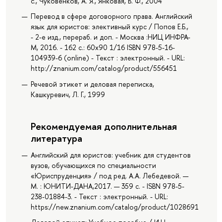
с., Чуковенков, А. Я., Янковая, В. Ф., 2004
Перевод в сфере договорного права. Английский
язык для юристов: элективный курс / Попов Е.Б.,
- 2-е изд., перераб. и доп. - Москва :НИЦ ИНФРА-
М, 2016. - 162 с.: 60x90 1/16 ISBN 978-5-16-
104939-6 (online) - Текст : электронный. - URL:
http://znanium.com/catalog/product/556451
Речевой этикет и деловая переписка,
Кашкуревич, Л. Г., 1999
Рекомендуемая дополнительная
литература
Английский для юристов: учебник для студентов
вузов, обучающихся по специальности
«Юриспруденция» / под ред. А.А. Лебедевой. —
М. : ЮНИТИ-ДАНА,2017. — 359 с. - ISBN 978-5-
238-01884-3. - Текст : электронный. - URL:
https://new.znanium.com/catalog/product/1028691