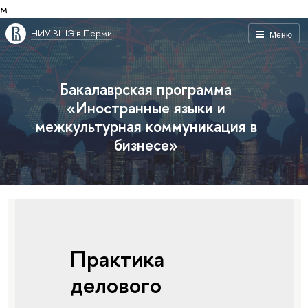
м
НИУ ВШЭ в Перми
Меню
Бакалаврская программа
«Иностранные языки и
межкультурная коммуникация в
бизнесе»
Практика
делового