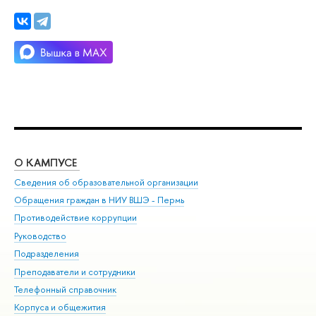
О КАМПУСЕ
ОБ
Сведения об образовательной организации
Дов
Обращения граждан в НИУ ВШЭ - Пермь
Ол
Противодействие коррупции
При
Руководство
При
Подразделения
Ин
Преподаватели и сотрудники
До
Телефонный справочник
Уни
Корпуса и общежития
Обр