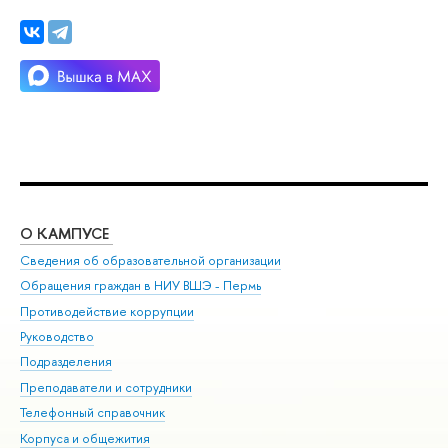
О КАМПУСЕ
ОБ
Сведения об образовательной организации
Дов
Обращения граждан в НИУ ВШЭ - Пермь
Ол
Противодействие коррупции
При
Руководство
При
Подразделения
Ин
Преподаватели и сотрудники
До
Телефонный справочник
Уни
Корпуса и общежития
Обр