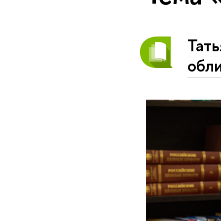
Тать
обл