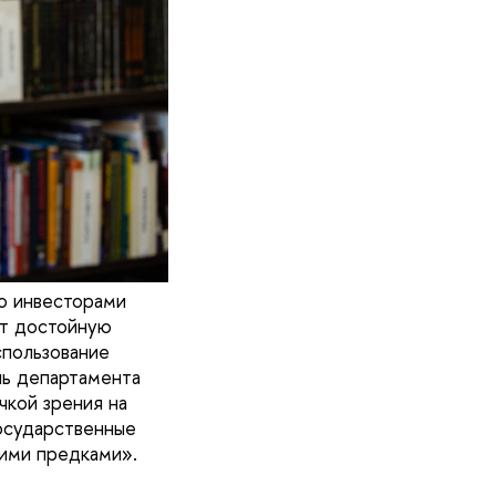
ю инвесторами
ют достойную
спользование
ль департамента
чкой зрения на
осударственные
кими предками».