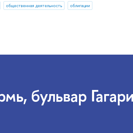
общественная деятельность
облигации
рмь, бульвар Гагари