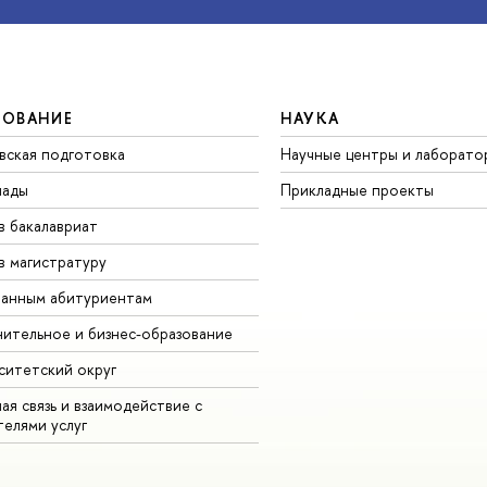
ЗОВАНИЕ
НАУКА
вская подготовка
Научные центры и лаборато
иады
Прикладные проекты
в бакалавриат
в магистратуру
анным абитуриентам
ительное и бизнес-образование
ситетский округ
ая связь и взаимодействие с
телями услуг