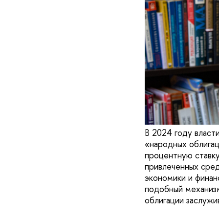
В 2024 году власт
«народных облига
процентную ставку
привлеченных сре
экономики и финанс
подобный механиз
облигации заслужи