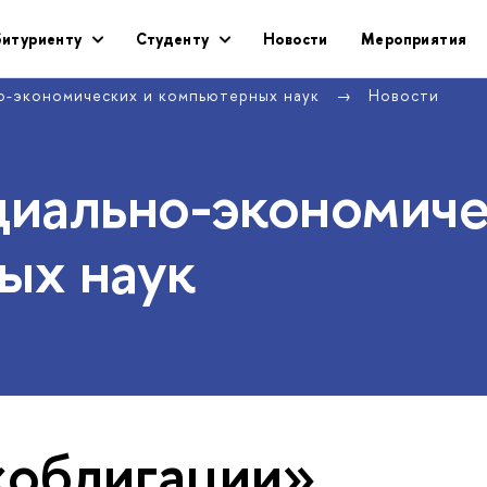
битуриенту
Студенту
Новости
Мероприятия
о-экономических и компьютерных наук
Новости
циально-экономич
ых наук
«облигации»