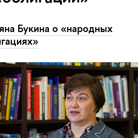
яна Букина о «народных
игациях»