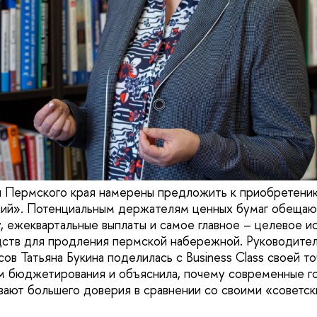
и Пермского края намерены предложить к приобретени
ций». Потенциальным держателям ценных бумаг обеща
, ежеквартальные выплаты и самое главное – целевое и
дств для продления пермской набережной. Руководите
ов Татьяна Букина поделилась с Business Class своей то
м бюджетирования и объяснила, почему современные г
вают большего доверия в сравнении со своими «советс