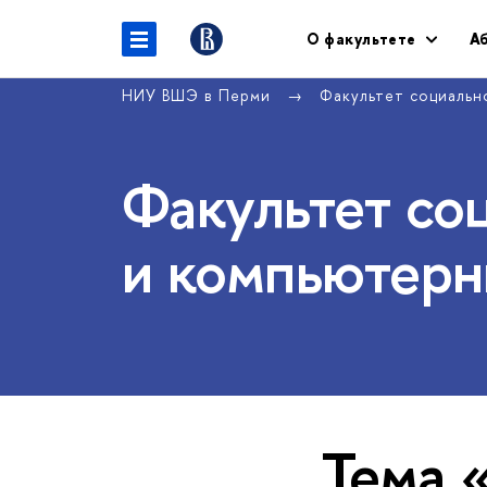
О факультете
А
НИУ ВШЭ в Перми
Факультет социальн
Факультет со
и компьютерн
Тема 