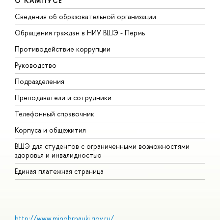
О КАМПУСЕ
Сведения об образовательной организации
Д
Обращения граждан в НИУ ВШЭ - Пермь
О
Противодействие коррупции
П
Руководство
П
Подразделения
И
Преподаватели и сотрудники
Д
Телефонный справочник
У
Корпуса и общежития
О
ВШЭ для студентов с ограниченными возможностями
здоровья и инвалидностью
Единая платежная страница
http://www.minobrnauki.gov.ru/