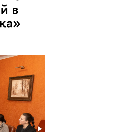
й в
ка»