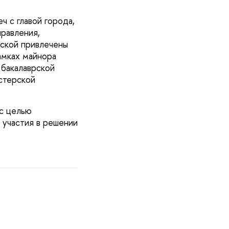
ч с главой города,
равления,
рской привлечены
амках майнора
 бакалаврской
стерской
с целью
 участия в решении