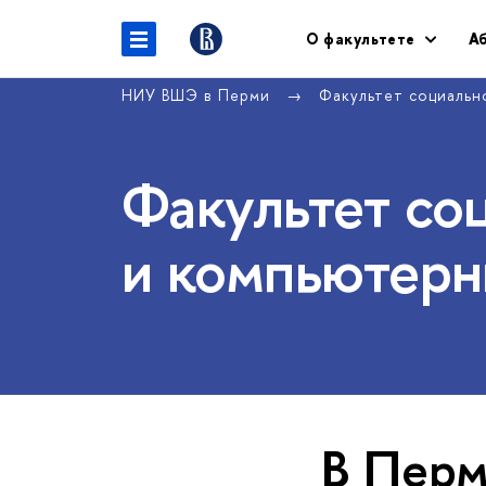
О факультете
А
НИУ ВШЭ в Перми
Факультет социальн
Факультет со
и компьютерн
В Пер