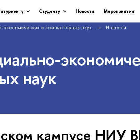
битуриенту
Студенту
Новости
Мероприятия
о-экономических и компьютерных наук
Новости
циально-экономич
ых наук
мском кампусе НИУ 