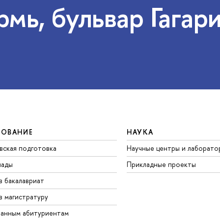
рмь, бульвар Гагари
ЗОВАНИЕ
НАУКА
вская подготовка
Научные центры и лаборато
иады
Прикладные проекты
в бакалавриат
в магистратуру
анным абитуриентам