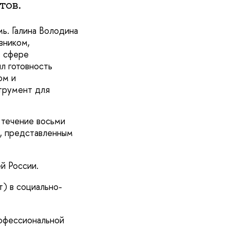
тов.
. Галина Володина
вником,
в сфере
л готовность
ом и
струмент для
 течение восьми
, представленным
й России.
) в социально-
рофессиональной