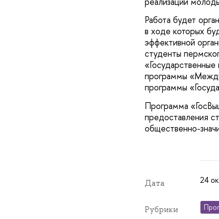
реализации молоды
Работа будет орган
в ходе которых бу
эффективной орган
студенты пермско
«Государственные 
программы «Междун
программы «Госуда
Программа «ГосВыш
предоставления ст
общественно-значи
24 ок
Дата
Прог
Рубрики