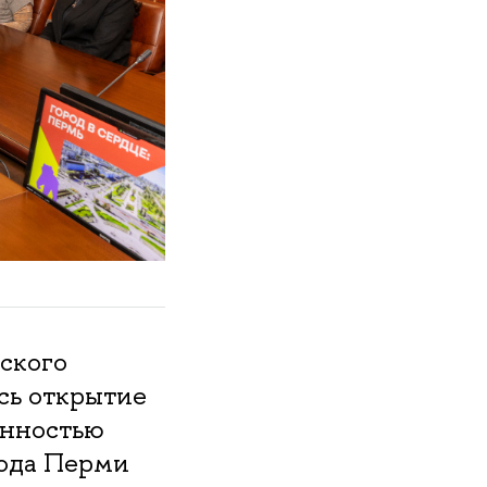
ского
сь открытие
енностью
рода Перми