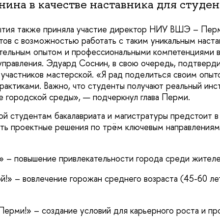
ина в качестве наставника для студен
тия также приняла участие директор НИУ ВШЭ – Пермь
тов с возможностью работать с таким уникальным наста
тельным опытом и профессиональными компетенциями 
управления. Эдуард Соснин, в свою очередь, подтверди
 участников мастерской. «Я рад поделиться своим опыт
рактиками. Важно, что студенты получают реальный ин
ие городской среды», — подчеркнул глава Перми.
ой студентам бакалавриата и магистратуры предстоит в
ть проектные решения по трём ключевым направлениям
» – повышение привлекательности города среди жителе
!» – вовлечение горожан среднего возраста (45-60 лет
Перми!» – создание условий для карьерного роста и п