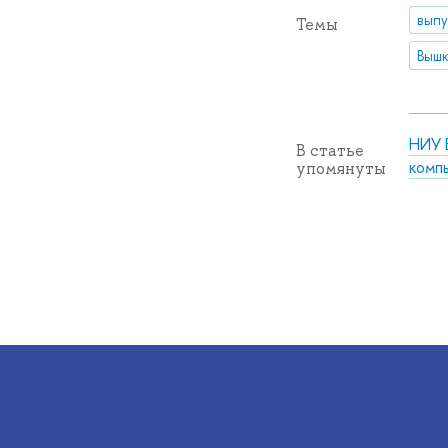
выпу
Темы
Вышк
НИУ 
В статье
комп
упомянуты