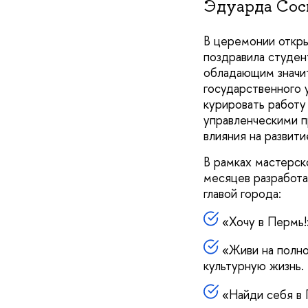
Эдуарда Сосн
В церемонии откры
поздравила студен
обладающим значи
государственного 
курировать работу
управленческими п
влияния на развит
В рамках мастерск
месяцев разработа
главой города:
«Хочу в Пермь!
«Живи на полной
культурную жизнь.
«Найди себя в 