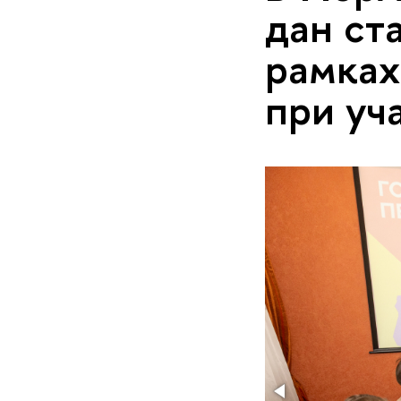
дан ст
рамках
при уч