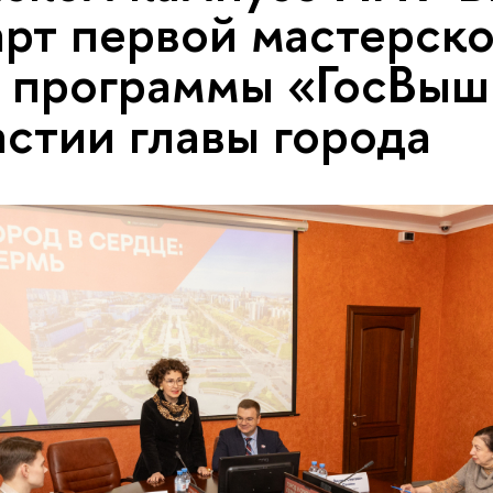
арт первой мастерско
 программы «ГосВыш
астии главы города