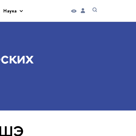
Наука
еских
ВШЭ