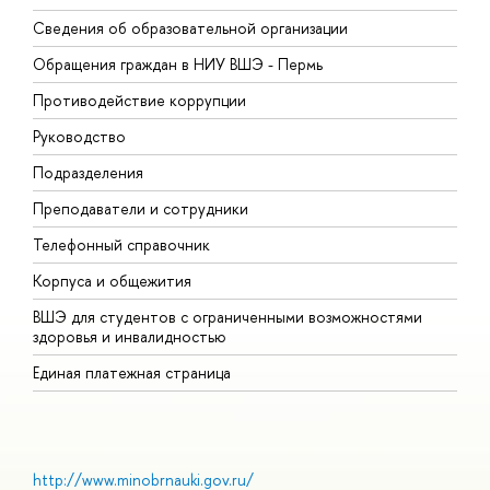
Сведения об образовательной организации
Д
Обращения граждан в НИУ ВШЭ - Пермь
О
Противодействие коррупции
П
Руководство
П
Подразделения
И
Преподаватели и сотрудники
Д
Телефонный справочник
У
Корпуса и общежития
О
ВШЭ для студентов с ограниченными возможностями
здоровья и инвалидностью
Единая платежная страница
http://www.minobrnauki.gov.ru/