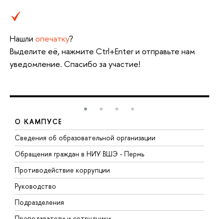
Нашли
опечатку
?
Выделите её, нажмите Ctrl+Enter и отправьте нам
уведомление. Спасибо за участие!
О КАМПУСЕ
Сведения об образовательной организации
Д
Обращения граждан в НИУ ВШЭ - Пермь
О
Противодействие коррупции
П
Руководство
П
Подразделения
И
Преподаватели и сотрудники
Д