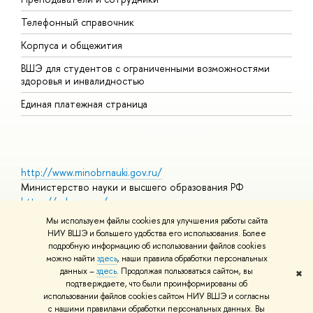
Телефонный справочник
У
Корпуса и общежития
О
ВШЭ для студентов с ограниченными возможностями
здоровья и инвалидностью
Единая платежная страница
http://www.minobrnauki.gov.ru/
Министерство науки и высшего образования РФ
https://edu.gov.ru/
Министерство просвещения РФ
Мы используем файлы cookies для улучшения работы сайта
https://elearning.hse.ru/mooc
НИУ ВШЭ и большего удобства его использования. Более
Массовые открытые онлайн-курсы
подробную информацию об использовании файлов cookies
можно найти
здесь
, наши правила обработки персональных
данных –
здесь
. Продолжая пользоваться сайтом, вы
✖
подтверждаете, что были проинформированы об
© НИУ ВШЭ 1993–2026
Условия использования материалов
использовании файлов cookies сайтом НИУ ВШЭ и согласны
Адреса и контакты
Карта сайта
с нашими правилами обработки персональных данных. Вы