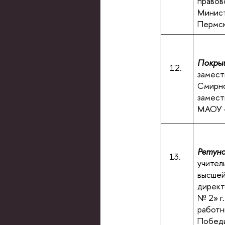
правов
Минист
Пермск
Покрыш
12.
замест
Смирно
замест
МАОУ «
Ретунс
13.
учител
высшей
директ
№ 2» г
работн
Побед