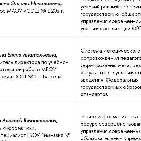
ина Эллина Николаевна,
условий реализации при
тор МАОУ «СОШ № 120» г.
государственно-общест
управления современной
условиях реализации Ф
Система методическог
на Елена Анатольевна,
сопровождения педагого
итель директора по учебно-
формированию метапре
ательной работе МБОУ
результатов в условиях 
нская СОШ № 1 – Базовая
введения Федеральных
государственных образо
стандартов
Новые информационные 
 Алексей Вячеславович,
ресурс совершенствова
ь информатики,
управления современны
пециалист ГБОУ "Гимназия №
образовательным учреж