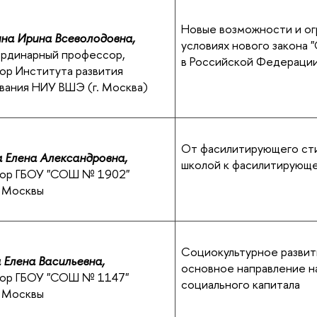
Новые возможности и ог
на Ирина Всеволодовна,
условиях нового закона 
, ординарный профессор,
в Российской Федерации
ор Института развития
вания НИУ ВШЭ (г. Москва)
От фасилитирующего сти
 Елена Александровна,
школой к фасилитирующе
тор ГБОУ "СОШ № 1902"
 Москвы
Социокультурное развит
 Елена Васильевна,
основное направление н
тор ГБОУ "СОШ № 1147"
социального капитала
а Москвы