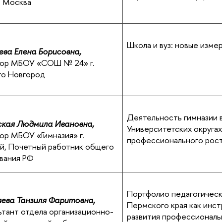
г. Москва
Школа и вуз: новые изме
ва Елена Борисовна,
тор МБОУ «СОШ № 24» г.
го Новгород
Деятельность гимназии 
кая Людмила Ивановна,
Университетских округах
ор МБОУ «Гимназия» г.
профессионального рост
й, Почетный работник общего
вания РФ
Портфолио педагогическ
ева Танзиля Фаритовна,
Пермского края как инс
ьтант отдела организационно-
развития профессионал