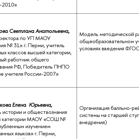
и-2010»
ова Светлана Анатольевна,
Модель методической р
иректора по УП МАОУ
общеобразовательном у
зия № 31» г. Перми, учитель
условиях введения ФГ
ных классов высшей категории,
ый работник общего
вания РФ, Победитель ПНПО
е учителя России-2007»
кова Елена Юрьевна,
Организация балльно-ре
ь истории и обществознания
системы на старшей сту
й категории МАОУ «СОШ №
внедрения)
глубленным изучением
анных языков» г. Перми,