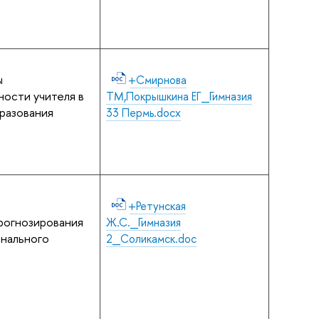
ы
+Смирнова
ности учителя в
ТМ,Покрышкина ЕГ_Гимназия
разования
33 Пермь.docx
+Ретунская
рогнозирования
Ж.С._Гимназия
нального
2_Соликамск.doc