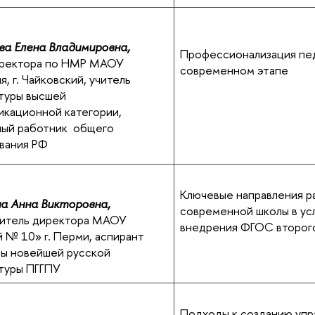
а Елена Владимировна,
Профессионализация пед
иректора по НМР МАОУ
современном этапе
я, г. Чайковский, учитель
туры высшей
икационной категории,
ый работник общего
вания РФ
Ключевые направления р
а Анна Викторовна,
современной школы в ус
итель директора МАОУ
внедрения ФГОС второг
 № 10» г. Перми, аспирант
ы новейшей русской
туры ПГГПУ
Подходы к созданию упр