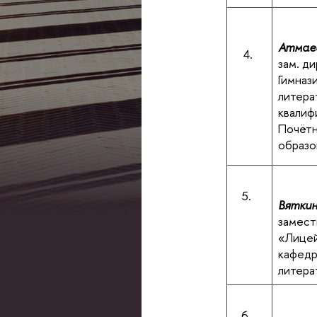
Атмаев
4.
зам. д
Гимнази
литера
квалиф
Почётн
образо
5.
Вяткин
замест
«Лицей
кафедр
литера
6.