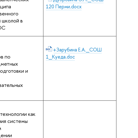
нципа
120 Перми.docx
венного
 школой в
ГОС
о
+Зарубина Е.А._СОШ
в по
1_Куеда.doc
дметных
подготовки и
вательных
технологии как
ния системы
м
дении