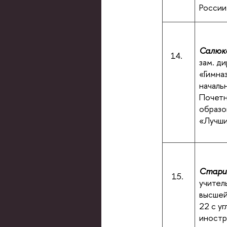
Росси
Салюк
14.
зам. д
«Гимна
началь
Почетн
образо
«Лучши
Стари
15.
учител
высше
22 с у
иностр