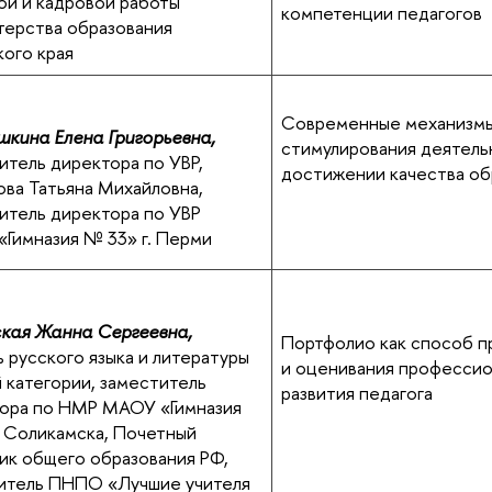
ой и кадровой работы
компетенции педагогов
ерства образования
ого края
Современные механизм
кина Елена Григорьевна,
стимулирования деятель
итель директора по УВР,
достижении качества об
ва Татьяна Михайловна,
итель директора по УВР
Гимназия № 33» г. Перми
кая Жанна Сергеевна,
Портфолио как способ п
ь русского языка и литературы
и оценивания профессио
 категории, заместитель
развития педагога
ора по НМР МАОУ «Гимназия
. Соликамска, Почетный
ик общего образования РФ,
итель ПНПО «Лучшие учителя