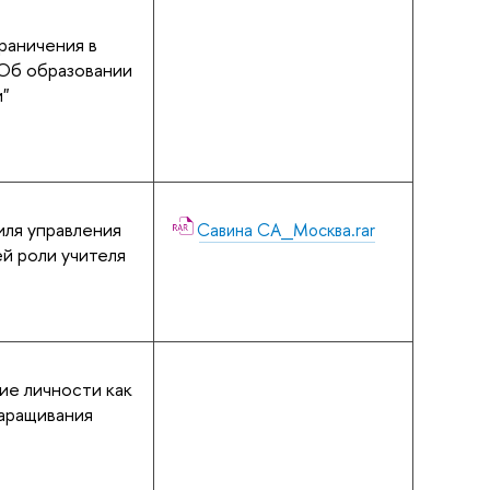
раничения в
"Об образовании
"
ля управления
Савина СА_Москва.rar
й роли учителя
ие личности как
аращивания