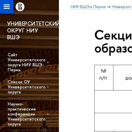
НИУ ВШЭ в Перми
Университ
УНИВЕРСИТЕТСКИЙ
Секци
ОКРУГ НИУ
ВШЭ
образ
Сайт
Университетского
округа НИУ ВШЭ-
Пермь
№
п/п
до
Список ОУ
Университетского
округа
Научно-
практические
конференции
Университетского
округа