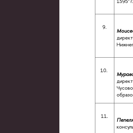
1595" 
9.
Моисее
дирек
Нижне
10.
Муравс
директ
Чусово
образо
11.
Пепеля
консул