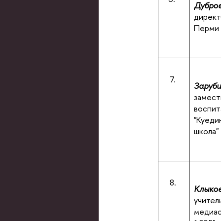
Дубров
дирек
Перми
7.
Заруби
замест
воспит
"Куеди
школа"
8.
Клыков
учител
медиас