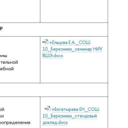
Р
+Ельцова Е.А._СОШ
10_Березники_семинар НИУ
ммы
ВШЭ.docx
ательной
чебной
ой
+Богатырева ЕН_СОШ
ки
10_Березники_стендовый
оопределения
доклад.docx