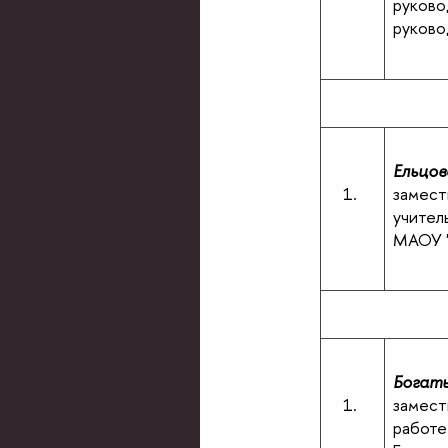
руково
руково
Ельцов
1.
замест
учител
МАОУ "
Богаты
1.
замест
работе