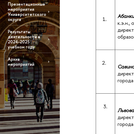
Презентационные
мероприятия
Университетского
Абанки
1.
округа
к.э.н.
директ
Результаты
образо
деятельности в
2024-2025
учебном году
Архив
2.
мероприятий
Савина
дирек
города
3.
Львова
дирек
город