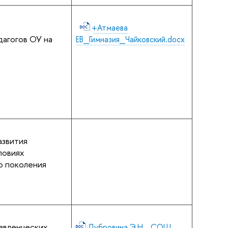
+Атмаева
агогов ОУ на
ЕВ_Гимназия_Чайковский.docx
азвития
ловиях
о поколения
авленческих
Дубровина Э.Н._СОШ