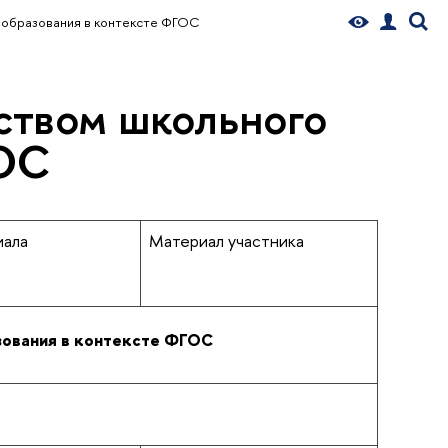
 образования в контексте ФГОС
ством школьного
ГОС
иала
Материал участника
зования в контексте ФГОС