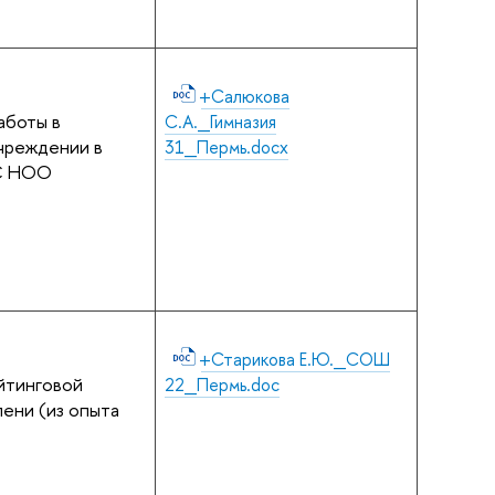
+Салюкова
аботы в
С.А._Гимназия
чреждении в
31_Пермь.docx
ОС НОО
+Старикова Е.Ю._СОШ
йтинговой
22_Пермь.doc
пени (из опыта