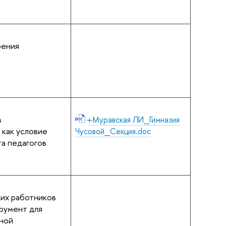
рения
в
+Муравская ЛИ_Гимназия
 как условие
Чусовой_Секция.doc
а педагогов
их работников
трумент для
ьной