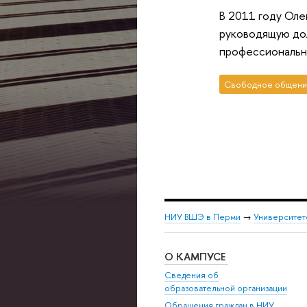
В 2011 году Оле
руководящую дол
профессиональны
Свободное общени
НИУ ВШЭ в Перми
→
Университет
О КАМПУСЕ
Сведения об
образовательной организации
Обращения граждан в НИУ