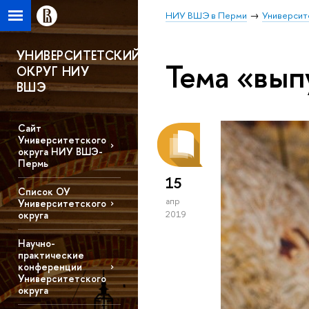
НИУ ВШЭ в Перми
Университ
УНИВЕРСИТЕТСКИЙ
Тема «вып
ОКРУГ НИУ
ВШЭ
Сайт
Университетского
округа НИУ ВШЭ-
Пермь
15
Список ОУ
апр
Университетского
округа
2019
Научно-
практические
конференции
Университетского
округа