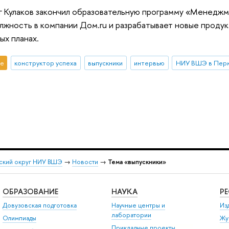
г Кулаков закончил образовательную программу «Менедж
жность в компании Дом.ru и разрабатывает новые продукты
х планах.
е
конструктор успеха
выпускники
интервью
НИУ ВШЭ в Пер
ский округ НИУ ВШЭ
→
Новости
→
Тема «выпускники»
ОБРАЗОВАНИЕ
НАУКА
Р
Довузовская подготовка
Научные центры и
Из
лаборатории
Олимпиады
Жу
Прикладные проекты