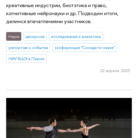
креативные индустрии, биотэтика и право,
когнитивные нейронауки и др. Подводим итоги,
делимся впечатлениями участников.
Наука
дискуссии
исследования и аналитика
репортаж о событии
конференция "Соседи по науке"
НИУ ВШЭ в Перми
22 апреля 2025