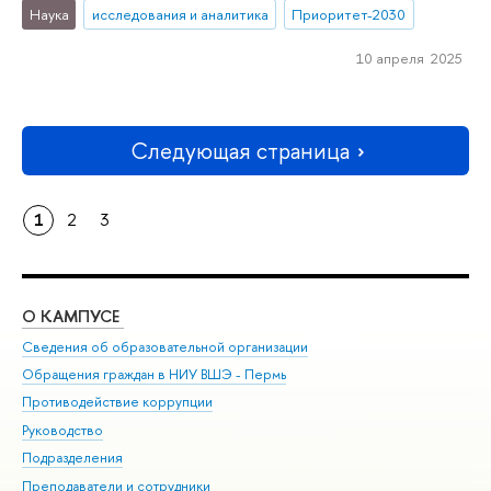
Наука
исследования и аналитика
Приоритет-2030
10 апреля 2025
Следующая страница
1
2
3
О КАМПУСЕ
ОБ
Сведения об образовательной организации
Дов
Обращения граждан в НИУ ВШЭ - Пермь
Ол
Противодействие коррупции
При
Руководство
При
Подразделения
Ин
Преподаватели и сотрудники
До