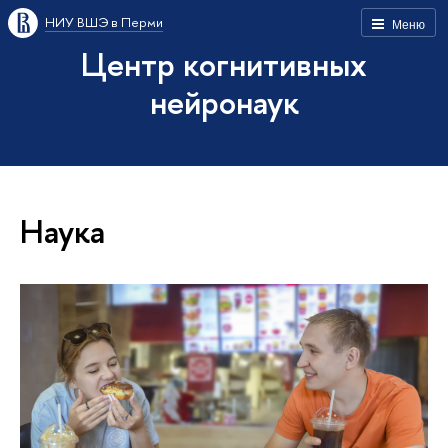
НИУ ВШЭ в Перми
Меню
Центр когнитивных
нейронаук
Наука