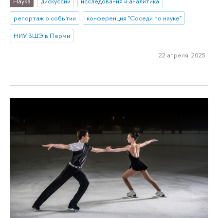
Наука
дискуссии
исследования и аналитика
репортаж о событии
конференция "Соседи по науке"
НИУ ВШЭ в Перми
22 апреля 2025