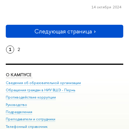
14 октября 2024
Следующая страница
1
2
О КАМПУСЕ
ОБ
Сведения об образовательной организации
Дов
Обращения граждан в НИУ ВШЭ - Пермь
Ол
Противодействие коррупции
При
Руководство
При
Подразделения
Ин
Преподаватели и сотрудники
До
Телефонный справочник
Уни