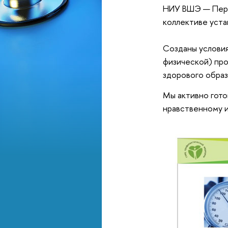
НИУ ВШЭ — Перм
коллективе уста
Созданы условия
физической) про
здорового образ
Мы активно гото
нравственному и