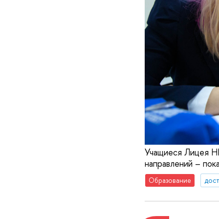
Учащиеся Лицея Н
направлений – пок
Образование
дос