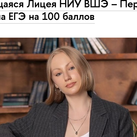
щаяся Лицея НИУ ВШЭ – Пе
а ЕГЭ на 100 баллов