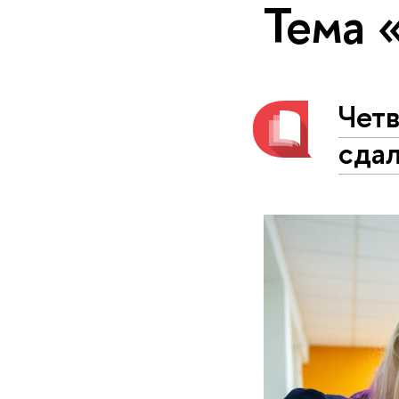
Тема 
Чет
сдал