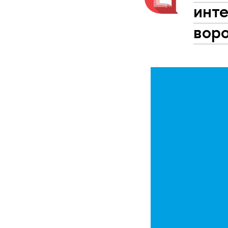
инт
вор