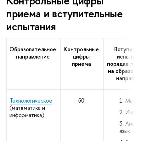
Контрольные цифры
приема и вступительные
испытания
Образовательное
Контрольные
Вступите
направление
цифры
испытани
приема
порядке при
на образова
направле
Технологическое
50
Матем
(математика и
Инфор
информатика)
Англи
язык