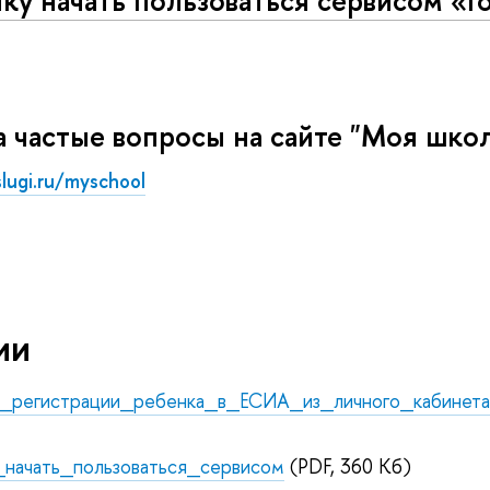
ку начать пользоваться сервисом «Г
а частые вопросы на сайте "Моя шк
lugi.ru/myschool
ии
_регистрации_ребенка_в_ЕСИА_из_личного_кабинет
начать_пользоваться_сервисом
(PDF, 360 Кб)