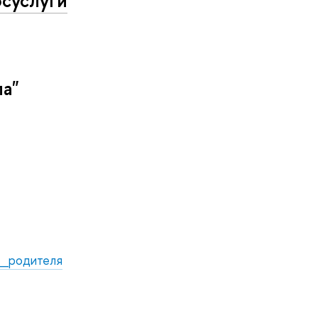
осуслуги
ола"
а_родителя