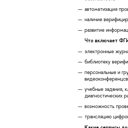
автоматизация про
наличие верифицир
развитие информа
Что включает ФГ
электронные журна
библиотеку верифи
персональные и гру
видеоконференцсв
учебные задания, 
диагностических р
возможность прове
трансляцию цифров
Какие сервисы до