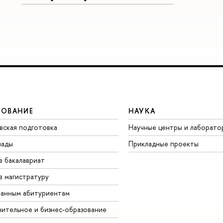
ЗОВАНИЕ
НАУКА
вская подготовка
Научные центры и лаборато
иады
Прикладные проекты
в бакалавриат
в магистратуру
анным абитуриентам
ительное и бизнес-образование