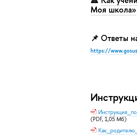
🔺
Как учени
Моя школа»
📌 Ответы н
https://www.gosus
Инструкц
Инструкция_по
(PDF, 1,05 Мб)
Как_родителю_