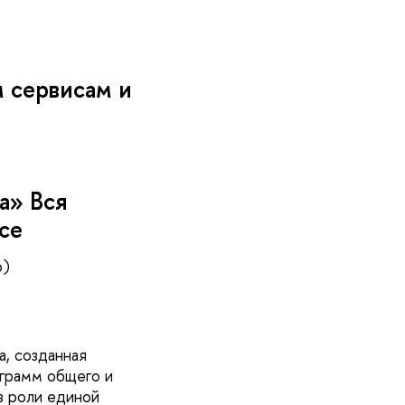
 сервисам и
а» Вся
се
ю)
, созданная
грамм общего и
в роли единой