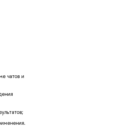
ме чатов и
дения
ультатов;
рименения.