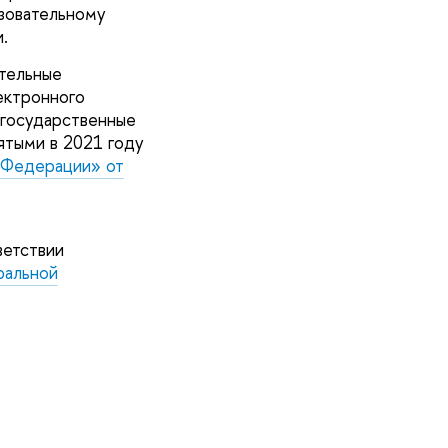
азовательному
.
ательные
ектронного
 государственные
ятыми в 2021 году
 Федерации» от
ветствии
ральной