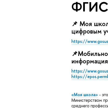
ФГИС
📌
Моя школа
цифровым у
https://www.gosus
📌Мобильное
информация
https://www.gosusl
https://epos.permk
«Моя школа»
- эт
Министерством про
среднего професси