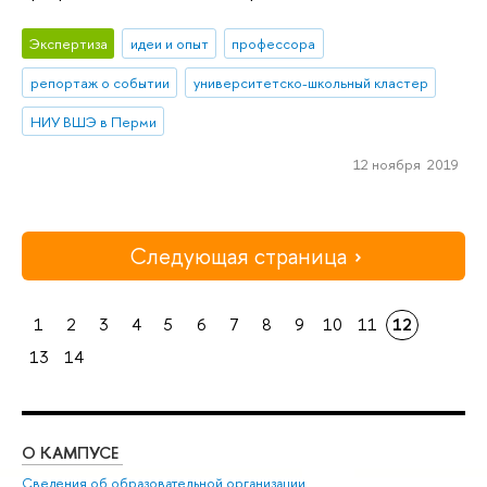
Экспертиза
идеи и опыт
профессора
репортаж о событии
университетско-школьный кластер
НИУ ВШЭ в Перми
12 ноября 2019
Следующая страница
1
2
3
4
5
6
7
8
9
10
11
12
13
14
О КАМПУСЕ
ОБ
Сведения об образовательной организации
Дов