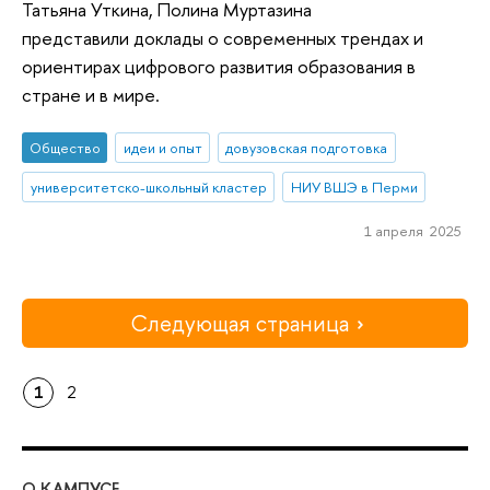
Татьяна Уткина, Полина Муртазина
представили доклады о современных трендах и
ориентирах цифрового развития образования в
стране и в мире.
Общество
идеи и опыт
довузовская подготовка
университетско-школьный кластер
НИУ ВШЭ в Перми
1 апреля 2025
Следующая страница
1
2
О КАМПУСЕ
ОБ