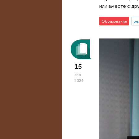
или вместе с др
Образование
ре
15
апр
2024