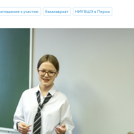
риглашение к участию
бакалавриат
НИУ ВШЭ в Перми