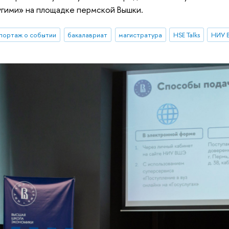
угими» на площадке пермской Вышки.
портаж о событии
бакалавриат
магистратура
HSE Talks
НИУ 