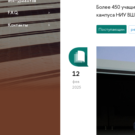
абитуриентов
Более 450 учащи
F.A.Q.
кампуса НИУ ВШЭ
Контакты
Поступающим
р
12
фев
2025