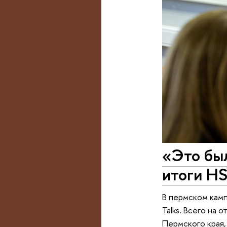
«Это был
итоги HS
В пермском камп
Talks. Всего на
Пермского края,