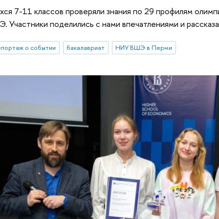
хся 7-11 классов проверяли знания по 29 профилям олим
. Участники поделились с нами впечатлениями и рассказал
епортаж о событии
бакалавриат
НИУ ВШЭ в Перми