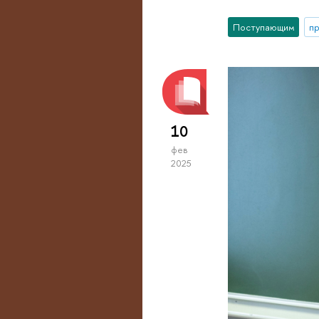
Поступающим
п
10
фев
2025