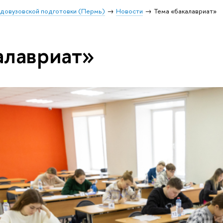
 довузовской подготовки (Пермь)
Новости
Тема «бакалавриат»
алавриат»