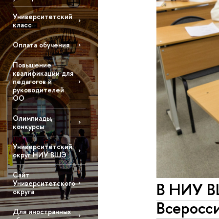
Университетский
класс
Оплата обучения
Повышение
квалификации для
педагогов и
руководителей
ОО
Олимпиады,
конкурсы
Университетский
округ НИУ ВШЭ
Сайт
Университетского
В НИУ В
округа
Всеросс
Для иностранных