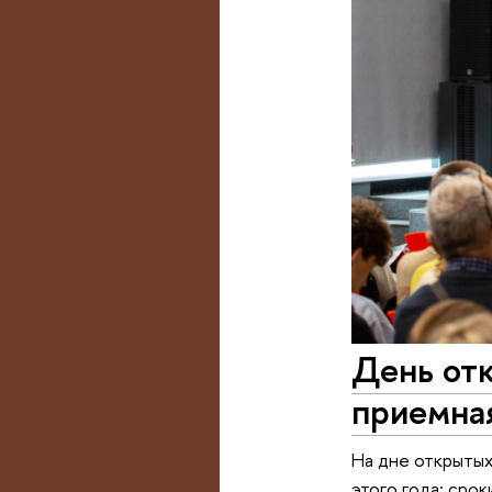
День отк
приемная
На дне открытых
этого года: сро