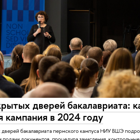
рытых дверей бакалавриата: к
 кампания в 2024 году
 дверей бакалавриата пермского кампуса НИУ ВШЭ подро
ки подачи документов, процедура зачисления, контрольные