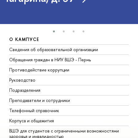
О КАМПУСЕ
Сведения об образовательной организации
Д
Обращения граждан в НИУ ВШЭ - Пермь
О
Противодействие коррупции
П
Руководство
П
Подразделения
И
Преподаватели и сотрудники
Д
Телефонный справочник
У
Корпуса и общежития
О
ВШЭ для студентов с ограниченными возможностями
здоровья и инвалидностью