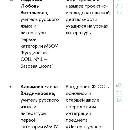
Любовь
навыков проектно-
Л.В._
Витальевна,
исследовательской
1.doc
учитель русского
деятельности
языка и
учащихся на уроках
литературы
литературы
первой
категории МБОУ
"Куединская
СОШ № 1 –
Базовая школа"
3.
Касимова Елена
Внедрение ФГОС в
Ка
Владимировна,
основной и
Е.В._Г
учитель русского
старшей школе
14_Гла
языка и
посредством
литературы
интеграции
первой
предмета
категории МБОУ
«Литература» с