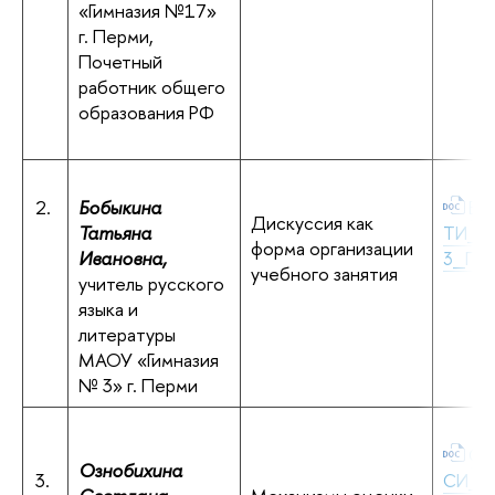
«Гимназия №17»
г. Перми,
Почетный
работник общего
образования РФ
2.
Бобыкина
Бо
Дискуссия как
Татьяна
ТИ_Ги
форма организации
Ивановна,
3_Пер
учебного занятия
учитель русского
языка и
литературы
МАОУ «Гимназия
№ 3» г. Перми
Оз
Ознобихина
3.
СИ_