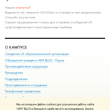
Нашли
опечатку
?
Выделите её, нажмите Ctrl+Enter и отправьте нам уведомление.
Спасибо за участие!
Сервис предназначен только для отправки сообщений об
орфографических и пунктуационных ошибках.
О КАМПУСЕ
ОБ
Сведения об образовательной организации
Дов
Обращения граждан в НИУ ВШЭ - Пермь
Ол
Противодействие коррупции
При
Руководство
При
Подразделения
Ин
Преподаватели и сотрудники
До
Телефонный справочник
Уни
Корпуса и общежития
Обр
ВШЭ для студентов с ограниченными возможностями
Мы используем файлы cookies для улучшения работы сайта
здоровья и инвалидностью
НИУ ВШЭ и большего удобства его использования. Более