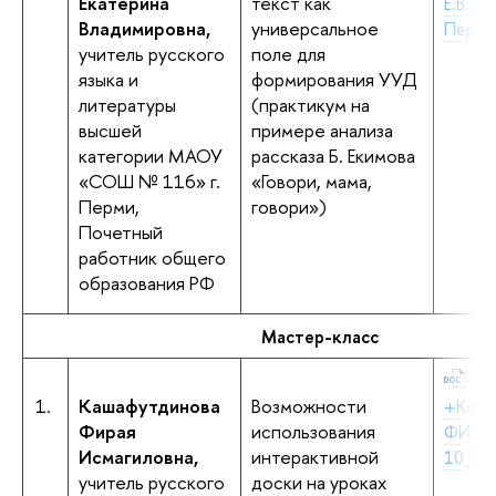
Екатерина
текст как
Е.В._
Владимировна,
универсальное
Перми
учитель русского
поле для
языка и
формирования УУД
литературы
(практикум на
высшей
примере анализа
категории МАОУ
рассказа Б. Екимова
«СОШ № 116» г.
«Говори, мама,
Перми,
говори»)
Почетный
работник общего
образования РФ
Мастер-класс
1.
Кашафутдинова
Возможности
+Каша
Фирая
использования
ФИ_
Исмагиловна,
интерактивной
10_Бе
учитель русского
доски на уроках