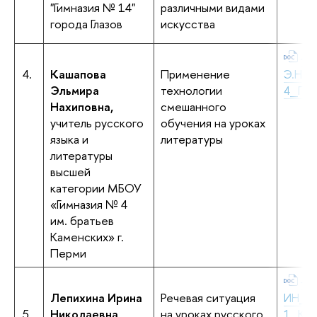
"Гимназия № 14"
различными видами
города Глазов
искусства
+К
4.
Кашапова
Применение
Э.Н._Г
Эльмира
технологии
4_Пер
Нахиповна,
смешанного
учитель русского
обучения на уроках
языка и
литературы
литературы
высшей
категории МБОУ
«Гимназия № 4
им. братьев
Каменских» г.
Перми
+Л
Лепихина Ирина
Речевая ситуация
ИН_Л
5.
Николаевна,
на уроках русского
1_Кун