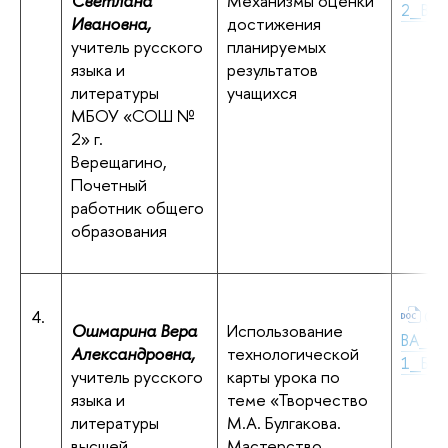
Светлана
Механизмы оценки
2_Вер
Ивановна,
достижения
учитель русского
планируемых
языка и
результатов
литературы
учащихся
МБОУ «СОШ №
2» г.
Верещагино,
Почетный
работник общего
образования
4.
Ош
Ошмарина Вера
Использование
ВА_Ли
Александровна,
технологической
1_Бер
учитель русского
карты урока по
языка и
теме «Творчество
литературы
М.А. Булгакова.
высшей
Мастерство