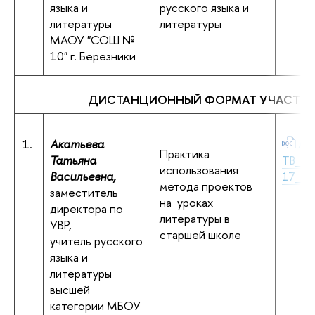
языка и
русского языка и
литературы
литературы
МАОУ "СОШ №
10" г. Березники
ДИСТАНЦИОННЫЙ ФОРМАТ УЧАСТИ
1.
Акатьева
Ака
Практика
Татьяна
ТВ_Ги
использования
Васильевна,
17_Пе
метода проектов
заместитель
на уроках
директора по
литературы в
УВР,
старшей школе
учитель русского
языка и
литературы
высшей
категории МБОУ