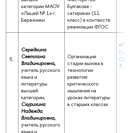
категории МАОУ
Булгакова -
«Лицей № 1» г.
сатирика» (11
Березники
класс) в контексте
реализации ФГОС
Ску
Середкина
Серед
Светлана
Организация
5.
СВ_С
Владимировна,
стадии вызова в
3_Бер
учитель русского
технологии
языка и
развития
литературы
критического
высшей
мышления на
категории,
уроках литературы
Скурихина
в старших классах
Надежда
Владимировна,
учитель русского
языка и