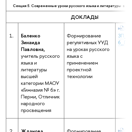
Секция 5. Современные уроки русского языка и литературы в к
ДОКЛАДЫ
+Б
1.
Баленко
Формирование
ЗП_Ги
Зинаида
регулятивных УУД
6_Пер
Павловна,
на уроках русского
учитель русского
языка с
языка и
применением
литературы
проектной
высшей
технологии
категории МАОУ
«Гимназия № 6» г.
Перми, Отличник
народного
просвещения
2.
Жданова
Формирование
Жд