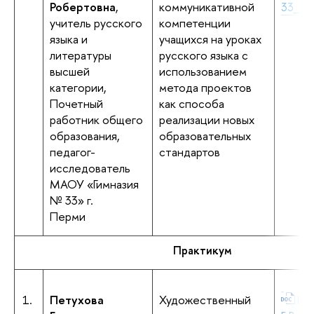
Робертовна
,
коммуникативной
33_Пе
учитель русского
компетенции
языка и
учащихся на уроках
литературы
русского языка с
высшей
использованием
категории,
метода проектов
Почетный
как способа
работник общего
реализации новых
образования,
образовательных
педагог-
стандартов
исследователь
МАОУ «Гимназия
№ 33» г.
Перми
Практикум
1.
Петухова
Художественный
Пе