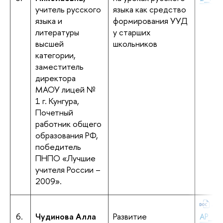
учитель русского
языка как средство
языка и
формирования УУД
литературы
у старших
высшей
школьников
категории,
заместитель
директора
МАОУ лицей №
1 г. Кунгура,
Почетный
работник общего
образования РФ,
победитель
ПНПО «Лучшие
учителя России –
2009».
+Ч
6.
Чудинова Алла
Развитие
АР_Ги