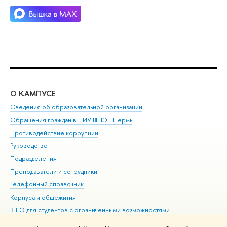
О КАМПУСЕ
ОБ
Сведения об образовательной организации
Дов
Обращения граждан в НИУ ВШЭ - Пермь
Ол
Противодействие коррупции
При
Руководство
При
Подразделения
Ин
Преподаватели и сотрудники
До
Телефонный справочник
Уни
Корпуса и общежития
Обр
ВШЭ для студентов с ограниченными возможностями
здоровья и инвалидностью