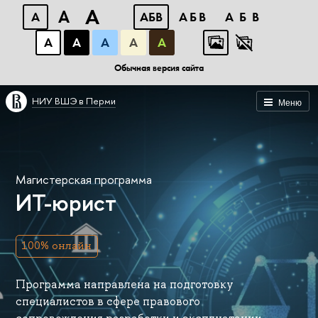
A
A
A
АБВ
АБВ
АБВ
А
А
А
А
А
Обычная версия сайта
НИУ ВШЭ в Перми
Меню
Магистерская программа
ИТ-юрист
100% онлайн
Программа направлена на подготовку
специалистов в сфере правового