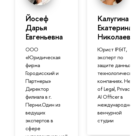
Йосеф
Калугина
Дарья
Екатерина
Евгеньевна
Николаевн
ООО
Юрист IP&IT,
«Юридическая
эксперт по
фирма
защите данных в
Городисский и
технологически
Партнеры»
компаниях. Head
Директор
of Legal, Privacy 
филиала в г.
AI Officer в
Перми.Один из
международной
ведущих
венчурной
экспертов в
студии
сфере