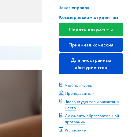
Заказ справок
Коммерческим студентам
Подать документы
Приемная комиссия
Для иностранных
абитуриентов
Учебные курсы
Преподаватели
Число студентов и вакантные
места
Документы образовательной
программы
Расписание