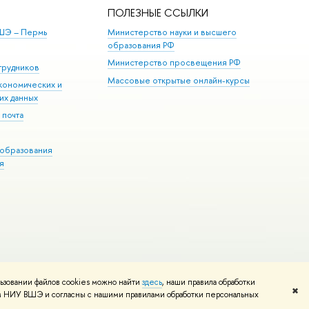
ПОЛЕЗНЫЕ ССЫЛКИ
ШЭ ­– Пермь
Министерство науки и высшего
образования РФ
Министерство просвещения РФ
трудников
Массовые открытые онлайн-курсы
кономических и
их данных
 почта
образования
я
ьзовании файлов cookies можно найти
здесь
, наши правила обработки
Редактору
✖
том НИУ ВШЭ и согласны с нашими правилами обработки персональных