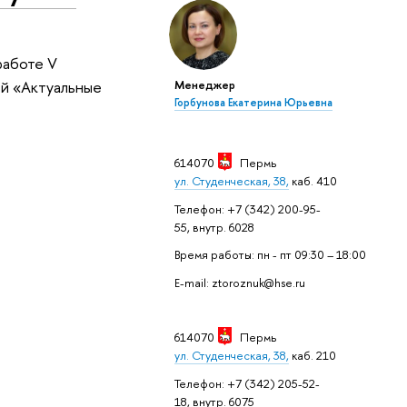
работе V
ей «Актуальные
Менеджер
Горбунова Екатерина Юрьевна
614070
Пермь
ул. Студенческая, 38,
каб. 410
Телефон: +7 (342) 200-95-
55, внутр. 6028
Время работы: пн - пт 09:30 – 18:00
E-mail: ztoroznuk@hse.ru
614070
Пермь
ул. Студенческая, 38,
каб. 210
Телефон: +7 (342) 205-52-
18, внутр. 6075