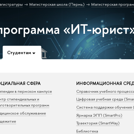
агистратуры
Магистерская школа (Пермь)
Магистерская програм
программа «ИТ-юрист
Студентам
ЦИАЛЬНАЯ СФЕРА
ИНФОРМАЦИОННАЯ СРЕ
ипендии в пермском кампусе
Справочник учебного процесс
нтр стипендиальных и
Цифровая учебная среда (Sma
аготворительных программ
Система поддержки обучения 
дицинское обслуживание
Ярмарка ЭПП (SmartPro)
щежитие
Траектория (SmartWay)
Библиотека