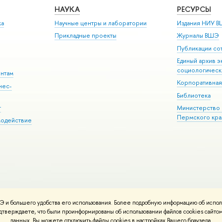
НАУКА
РЕСУРСЫ
ка
Научные центры и лаборатории
Издания НИУ В
Прикладные проекты
Журналы ВШЭ
Публикации со
Единый архив э
социологическ
ентам
Корпоративная
нес-
Библиотека
г
Министерство 
Пермского кра
модействие
 и большего удобства его использования. Более подробную информацию об испол
еса и контакты
Карта сайта
подтверждаете, что были проинформированы об использовании файлов cookies сай
 ВШЭ
данных. Вы можете отключить файлы cookies в настройках Вашего браузера.