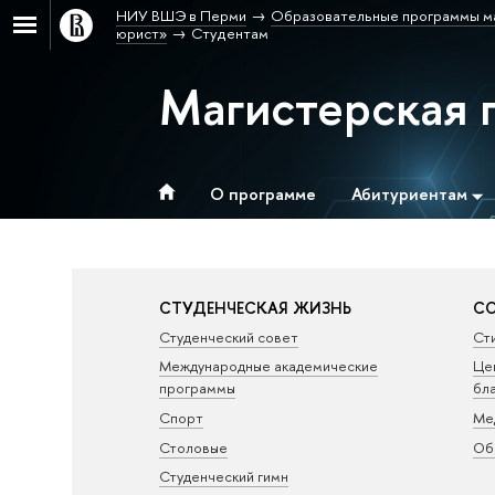
НИУ ВШЭ в Перми
Образовательные программы м
юрист»
Студентам
Магистерская 
О программе
Абитуриентам
СТУДЕНЧЕСКАЯ ЖИЗНЬ
СО
Студенческий совет
Ст
Международные академические
Це
программы
бл
Спорт
Ме
Столовые
Об
Студенческий гимн