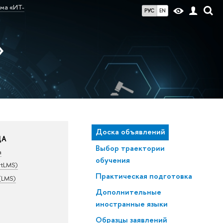
ма «ИТ-
РУС
EN
»
Доска объявлений
ДА
Выбор траектории
а
обучения
rtLMS)
Практическая подготовка
(LMS)
Дополнительные
иностранные языки
Образцы заявлений