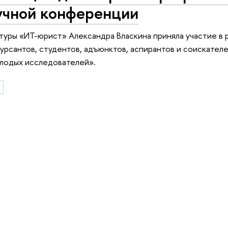
аучной конференции
туры «ИТ-юрист» Александра Власкина приняла участие в 
рсантов, студентов, адъюнктов, аспирантов и соискател
олодых исследователей».