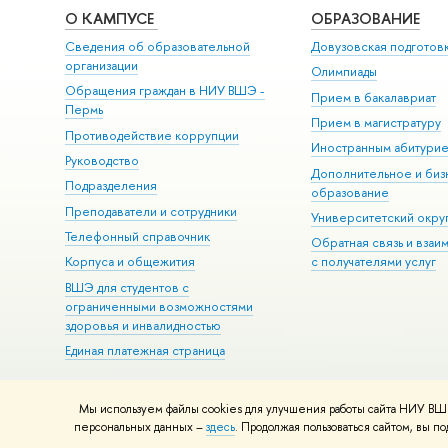
О КАМПУСЕ
ОБРАЗОВАНИЕ
Сведения об образовательной
Довузовская подготов
организации
Олимпиады
Обращения граждан в НИУ ВШЭ -
Прием в бакалавриат
Пермь
Прием в магистратуру
Противодействие коррупции
Иностранным абитури
Руководство
Дополнительное и биз
Подразделения
образование
Преподаватели и сотрудники
Университетский окру
Телефонный справочник
Обратная связь и взаи
Корпуса и общежития
с получателями услуг
ВШЭ для студентов с
ограниченными возможностями
здоровья и инвалидностью
Единая платежная страница
Мы используем файлы cookies для улучшения работы сайта НИУ ВШЭ
© НИУ ВШЭ 1993–2026
Условия использования материалов
Адр
персональных данных –
здесь
. Продолжая пользоваться сайтом, вы 
Шрифты HSE Sans и HSE Slab разработаны в
Школе дизайна НИУ