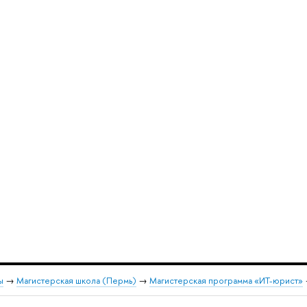
ы
→
Магистерская школа (Пермь)
→
Магистерская программа «ИТ-юрист»