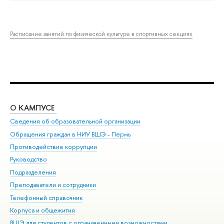
Расписание занятий по физической культуре в спортивных секциях
О КАМПУСЕ
ОБ
Сведения об образовательной организации
Дов
Обращения граждан в НИУ ВШЭ - Пермь
Ол
Противодействие коррупции
При
Руководство
При
Подразделения
Ин
Преподаватели и сотрудники
До
Телефонный справочник
Уни
Корпуса и общежития
Обр
ВШЭ для студентов с ограниченными возможностями