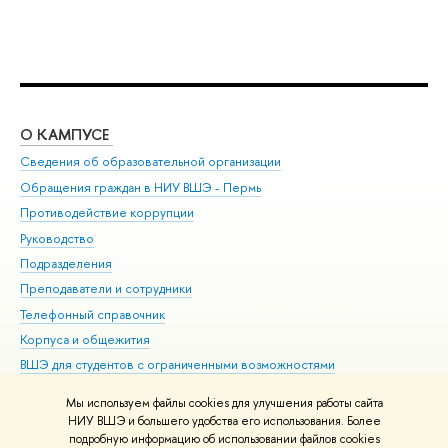
О КАМПУСЕ
ОБ
Сведения об образовательной организации
Дов
Обращения граждан в НИУ ВШЭ - Пермь
Ол
Противодействие коррупции
При
Руководство
При
Подразделения
Ин
Преподаватели и сотрудники
До
Телефонный справочник
Уни
Корпуса и общежития
Обр
ВШЭ для студентов с ограниченными возможностями
здоровья и инвалидностью
Мы используем файлы cookies для улучшения работы сайта
Единая платежная страница
НИУ ВШЭ и большего удобства его использования. Более
подробную информацию об использовании файлов cookies