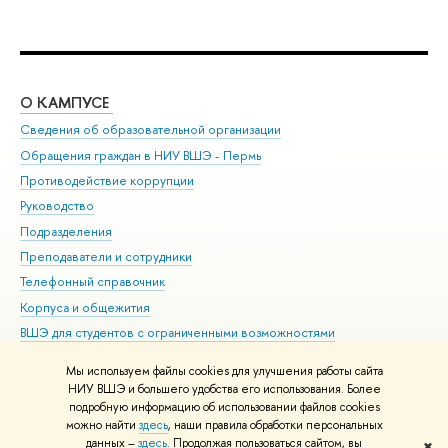
О КАМПУСЕ
ОБ
Сведения об образовательной организации
Дов
Обращения граждан в НИУ ВШЭ - Пермь
Ол
Противодействие коррупции
При
Руководство
При
Подразделения
Ин
Преподаватели и сотрудники
До
Телефонный справочник
Уни
Корпуса и общежития
Обр
ВШЭ для студентов с ограниченными возможностями
здоровья и инвалидностью
Мы используем файлы cookies для улучшения работы сайта
Единая платежная страница
НИУ ВШЭ и большего удобства его использования. Более
подробную информацию об использовании файлов cookies
можно найти
здесь
, наши правила обработки персональных
данных –
здесь
. Продолжая пользоваться сайтом, вы
✖