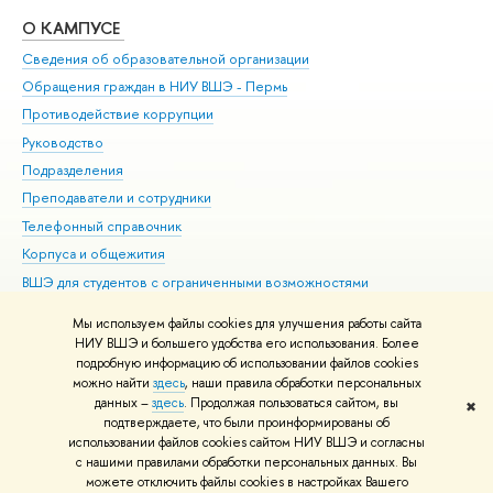
О КАМПУСЕ
ОБ
Сведения об образовательной организации
Дов
Обращения граждан в НИУ ВШЭ - Пермь
Ол
Противодействие коррупции
При
Руководство
При
Подразделения
Ин
Преподаватели и сотрудники
До
Телефонный справочник
Уни
Корпуса и общежития
Обр
ВШЭ для студентов с ограниченными возможностями
здоровья и инвалидностью
Мы используем файлы cookies для улучшения работы сайта
Единая платежная страница
НИУ ВШЭ и большего удобства его использования. Более
подробную информацию об использовании файлов cookies
можно найти
здесь
, наши правила обработки персональных
данных –
здесь
. Продолжая пользоваться сайтом, вы
✖
Редактору
подтверждаете, что были проинформированы об
© НИУ ВШЭ 1993–2026
Условия использования материалов
Адреса
использовании файлов cookies сайтом НИУ ВШЭ и согласны
с нашими правилами обработки персональных данных. Вы
и контакты
Карта сайта
можете отключить файлы cookies в настройках Вашего
Шрифты HSE Sans и HSE Slab разработаны в
Школе дизайна НИУ ВШЭ