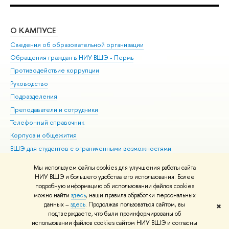
О КАМПУСЕ
ОБ
Сведения об образовательной организации
Дов
Обращения граждан в НИУ ВШЭ - Пермь
Ол
Противодействие коррупции
При
Руководство
При
Подразделения
Ин
Преподаватели и сотрудники
До
Телефонный справочник
Уни
Корпуса и общежития
Обр
ВШЭ для студентов с ограниченными возможностями
здоровья и инвалидностью
Мы используем файлы cookies для улучшения работы сайта
Единая платежная страница
НИУ ВШЭ и большего удобства его использования. Более
подробную информацию об использовании файлов cookies
можно найти
здесь
, наши правила обработки персональных
данных –
здесь
. Продолжая пользоваться сайтом, вы
✖
Редактору
подтверждаете, что были проинформированы об
© НИУ ВШЭ 1993–2026
Условия использования материалов
Адреса
использовании файлов cookies сайтом НИУ ВШЭ и согласны