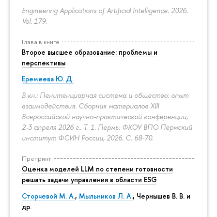
Engineering Applications of Artificial Intelligence. 2026.
Vol. 179.
Глава в книге
Второе высшее образование: проблемы и
перспективы
Еремеева Ю. Д.
В кн.: Пенитенциарная система и общество: опыт
взаимодействия. Сборник материалов XIII
Всероссийской научно-практической конференции,
2-3 апреля 2026 г.. Т. 1. Пермь: ФКОУ ВПО Пермский
институт ФСИН России, 2026.
С. 68-70.
Препринт
Оценка моделей LLM по степени готовности
решать задачи управления в области ESG
Сторчевой М. А.
,
Мыльников Л. А.
, Чернышев В. В. и
др.