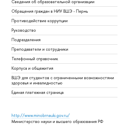
Сведения об образовательной организации
Довуз
Обращения граждан в НИУ ВШЭ - Пермь
Олим
Противодействие коррупции
Прием
Руководство
Прием
Подразделения
Иност
Преподаватели и сотрудники
Допол
Телефонный справочник
Униве
Корпуса и общежития
Обрат
ВШЭ для студентов с ограниченными возможностями
здоровья и инвалидностью
Единая платежная страница
http://www.minobrnauki.gov.ru/
Министерство науки и высшего образования РФ