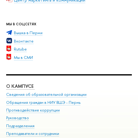
МЫ В СОЦСЕТЯХ
Вышка в Перми
Вконтакте
Rutube
Мы в СМИ
О КАМПУСЕ
ОБ
Сведения об образовательной организации
Дов
Обращения граждан в НИУ ВШЭ - Пермь
Ол
Противодействие коррупции
При
Руководство
При
Подразделения
Ин
Преподаватели и сотрудники
До