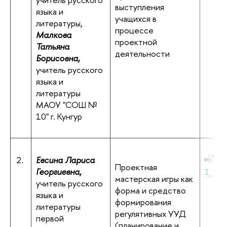
выступления
языка и
учащихся в
литературы,
процессе
Малкова
проектной
Татьяна
деятельности
Борисовна,
учитель русского
языка и
литературы
МАОУ "СОШ №
10" г. Кунгур
2.
Евсина Лариса
Ев
Проектная
Георгиевна,
1_Оха
мастерская игры как
учитель русского
форма и средство
языка и
формирования
литературы
регулятивных УУД
первой
(планирование и