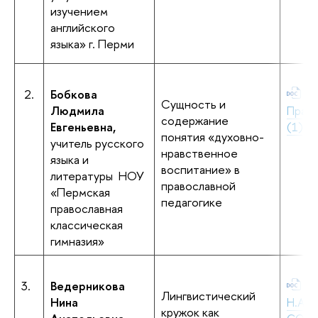
изучением
английского
языка» г. Перми
2.
Бобкова
Бо
Сущность и
Людмила
Право
содержание
Евгеньевна,
(1).d
понятия «духовно-
учитель русского
нравственное
языка и
воспитание» в
литературы НОУ
православной
«Пермская
педагогике
православная
классическая
гимназия»
3.
Ведерникова
+В
Лингвистический
Нина
Н.А._
кружок как