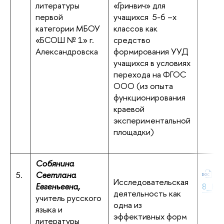
литературы
«Гринвич» для
первой
учащихся 5-6 –х
категории МБОУ
классов как
«БСОШ № 1» г.
средство
Александровска
формирования УУД
учащихся в условиях
перехода на ФГОС
ООО (из опыта
функционирования
краевой
экспериментальной
площадки)
Собянина
5.
Светлана
Со
Исследовательская
Евгеньевна,
8_Кра
деятельность как
учитель русского
одна из
языка и
эффективных форм
литературы