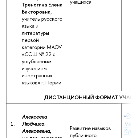
учащихся
Треногина Елена
Викторовна,
учитель русского
языка и
литературы
первой
категории МАОУ
«СОШ № 22 с
углубленным
изучением
иностранных
языков» г. Перми
ДИСТАНЦИОННЫЙ ФОРМАТ УЧАСТ
Алексеева
Ал
1.
Людмила
Малк
Развитие навыков
Алексеевна,
Кунгу
публичного
учитель русского