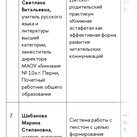
Светлана
СВ_Ги
родительский
Витальевна,
10_Пе
практикум
учитель русского
«Книжная
языка и
эстафета» как
литературы
эффективная форма
высшей
развития
категории,
читательских
заместитель
коммуникаций
директора
МАОУ «Гимназия
№ 10» г. Перми,
Почетный
работник общего
образования
7.
Шибанова
+Ш
Система работы с
Марина
М.С.
текстом с целью
Степановна,
8_Бер
формирования
учитель русского