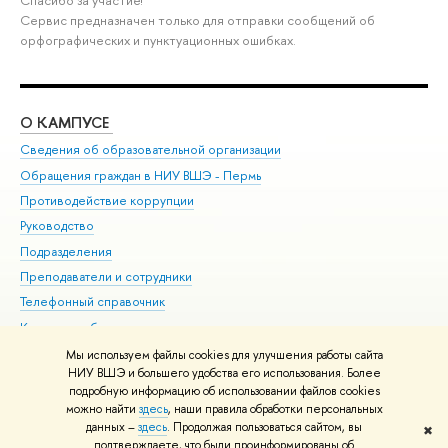
Сервис предназначен только для отправки сообщений об
орфографических и пунктуационных ошибках.
О КАМПУСЕ
ОБ
Сведения об образовательной организации
Дов
Обращения граждан в НИУ ВШЭ - Пермь
Ол
Противодействие коррупции
При
Руководство
При
Подразделения
Ин
Преподаватели и сотрудники
До
Телефонный справочник
Уни
Корпуса и общежития
Обр
ВШЭ для студентов с ограниченными возможностями
Мы используем файлы cookies для улучшения работы сайта
здоровья и инвалидностью
НИУ ВШЭ и большего удобства его использования. Более
подробную информацию об использовании файлов cookies
Единая платежная страница
можно найти
здесь
, наши правила обработки персональных
данных –
здесь
. Продолжая пользоваться сайтом, вы
✖
Редактору
подтверждаете, что были проинформированы об