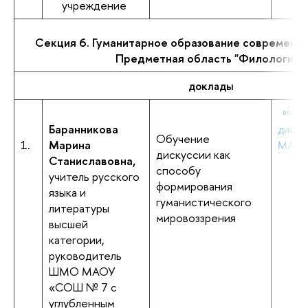
учреждение
Секция 6. Гуманитарное образование современно
Предметная область "Филология"
доклады
Баранникова
диску
Обучение
1.
Марина
МАОУ
дискуссии как
Станиславовна,
способу
учитель русского
формирования
языка и
гуманистического
литературы
мировоззрения
высшей
категории,
руководитель
ШМО МАОУ
«СОШ № 7 с
углубленным