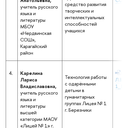
Анатольевна,
СОШ.
средство развития
учитель русского
творческих и
языка и
интеллектуальных
литературы
способностей
МБОУ
учащихся
«Нердвинская
СОШ»,
Карагайский
район
4.
Карелина
+К
Технология работы
Лариса
Л.В._
с одарёнными
Владиславовна,
1_Бер
детьми в
учитель русского
гуманитарных
языка и
группах Лицея № 1
литературы
г. Березники
высшей
категории МАОУ
«Лицей № 1» г.