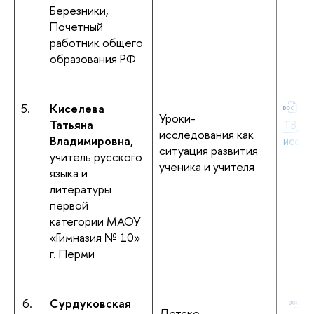
Березники,
Почетный
работник общего
образования РФ
5.
Киселева
Ки
Уроки-
Татьяна
ТВ_Ги
исследования как
Владимировна,
иссле
ситуация развития
учитель русского
ученика и учителя
языка и
литературы
первой
категории МАОУ
«Гимназия № 10»
г. Перми
6.
Сурдуковская
+
Детско-