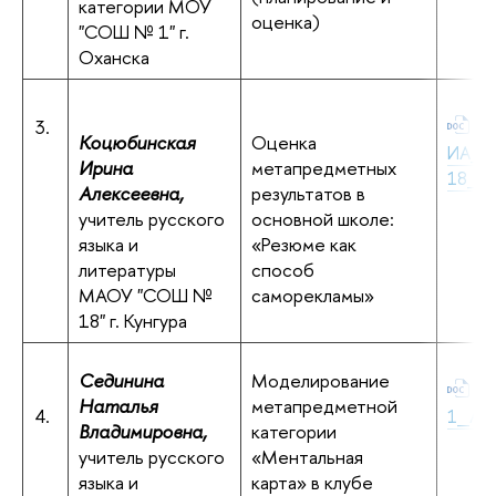
категории МОУ
оценка)
"СОШ № 1" г.
Оханска
3.
Ко
Коцюбинская
Оценка
ИА_
Ирина
метапредметных
18_Ку
Алексеевна,
результатов в
учитель русского
основной школе:
языка и
«Резюме как
литературы
способ
МАОУ "СОШ №
саморекламы»
18" г. Кунгура
Сединина
Моделирование
Се
Наталья
метапредметной
4.
1_Але
Владимировна,
категории
учитель русского
«Ментальная
языка и
карта» в клубе