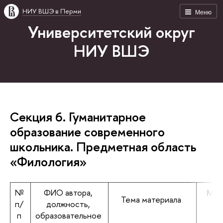
НИУ ВШЭ в Перми
Меню
Университетский округ
НИУ ВШЭ
Секция 6. Гуманитарное
образование современного
школьника. Предметная область
«Филология»
№
ФИО автора,
Мат
Тема материала
п/
должность,
п
образовательное