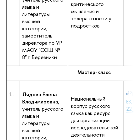
критического
языка и
мышления и
литературы
толерантности у
высшей
подростков
категории,
заместитель
директора по УР
МАОУ "СОШ №
8" г. Березники
Мастер-класс
1.
Лядова Елена
+Л
Национальный
Владимировна,
ЕВ,Тр
корпус русского
учитель русского
22_Пе
языка как ресурс
языка и
для организации
литературы
исследовательской
высшей
деятельности
категории,