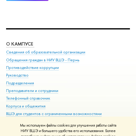
О КАМПУСЕ
ОБ
Сведения об образовательной организации
Дов
Обращения граждан в НИУ ВШЭ - Пермь
Ол
Противодействие коррупции
При
Руководство
При
Подразделения
Ин
Преподаватели и сотрудники
До
Телефонный справочник
Уни
Корпуса и общежития
Обр
ВШЭ для студентов с ограниченными возможностями
здоровья и инвалидностью
Мы используем файлы cookies для улучшения работы сайта
Единая платежная страница
НИУ ВШЭ и большего удобства его использования. Более