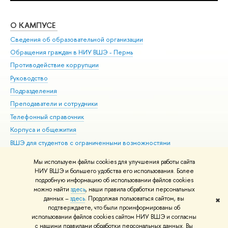
О КАМПУСЕ
ОБ
Сведения об образовательной организации
Дов
Обращения граждан в НИУ ВШЭ - Пермь
Ол
Противодействие коррупции
При
Руководство
При
Подразделения
Ин
Преподаватели и сотрудники
До
Телефонный справочник
Уни
Корпуса и общежития
Обр
ВШЭ для студентов с ограниченными возможностями
здоровья и инвалидностью
Мы используем файлы cookies для улучшения работы сайта
Единая платежная страница
НИУ ВШЭ и большего удобства его использования. Более
подробную информацию об использовании файлов cookies
можно найти
здесь
, наши правила обработки персональных
данных –
здесь
. Продолжая пользоваться сайтом, вы
✖
Редактору
подтверждаете, что были проинформированы об
© НИУ ВШЭ 1993–2026
Условия использования материалов
Адреса
использовании файлов cookies сайтом НИУ ВШЭ и согласны
с нашими правилами обработки персональных данных. Вы
и контакты
Карта сайта