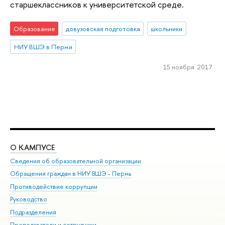
старшеклассников к университетской среде.
Образование
довузовская подготовка
школьники
НИУ ВШЭ в Перми
15 ноября 2017
О КАМПУСЕ
ОБ
Сведения об образовательной организации
Дов
Обращения граждан в НИУ ВШЭ - Пермь
Ол
Противодействие коррупции
При
Руководство
При
Подразделения
Ин
Преподаватели и сотрудники
До