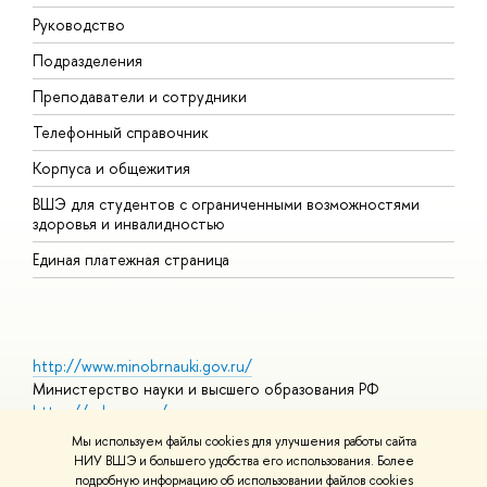
Руководство
П
Подразделения
И
Преподаватели и сотрудники
Д
Телефонный справочник
У
Корпуса и общежития
О
ВШЭ для студентов с ограниченными возможностями
здоровья и инвалидностью
Единая платежная страница
http://www.minobrnauki.gov.ru/
Министерство науки и высшего образования РФ
https://edu.gov.ru/
Министерство просвещения РФ
Мы используем файлы cookies для улучшения работы сайта
https://elearning.hse.ru/mooc
НИУ ВШЭ и большего удобства его использования. Более
Массовые открытые онлайн-курсы
подробную информацию об использовании файлов cookies