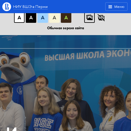
A
A
A
АБB
АБB
АБB
НИУ ВШЭ в Перми
Меню
А
А
А
А
А
Обычная версия сайта