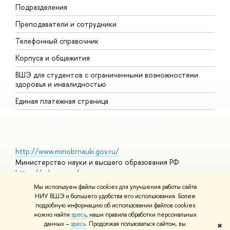
Подразделения
И
Преподаватели и сотрудники
Д
Телефонный справочник
У
Корпуса и общежития
О
ВШЭ для студентов с ограниченными возможностями
здоровья и инвалидностью
Единая платежная страница
http://www.minobrnauki.gov.ru/
Министерство науки и высшего образования РФ
https://edu.gov.ru/
Министерство просвещения РФ
Мы используем файлы cookies для улучшения работы сайта
https://elearning.hse.ru/mooc
НИУ ВШЭ и большего удобства его использования. Более
Массовые открытые онлайн-курсы
подробную информацию об использовании файлов cookies
можно найти
здесь
, наши правила обработки персональных
данных –
здесь
. Продолжая пользоваться сайтом, вы
✖