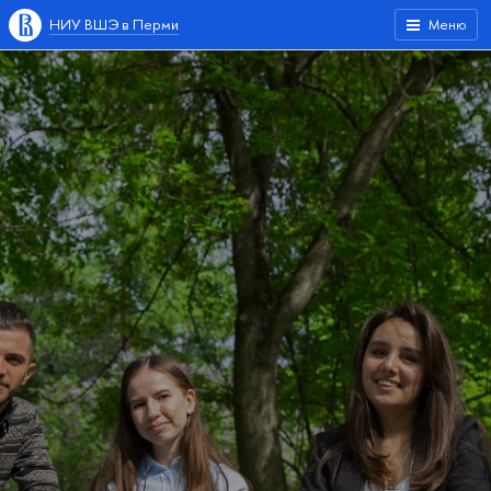
НИУ ВШЭ в Перми
Меню