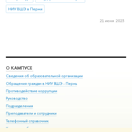
НИУ ВШЭ в Перми
21 июня 2023
О КАМПУСЕ
ОБ
Сведения об образовательной организации
Дов
Обращения граждан в НИУ ВШЭ - Пермь
Ол
Противодействие коррупции
При
Руководство
При
Подразделения
Ин
Преподаватели и сотрудники
До
Телефонный справочник
Уни
Корпуса и общежития
Обр