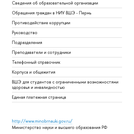
Сведения об образовательной организации
Довуз
Обращения граждан в НИУ ВШЭ - Пермь
Олим
Противодействие коррупции
Прием
Руководство
Прием
Подразделения
Иност
Преподаватели и сотрудники
Допол
Телефонный справочник
Униве
Корпуса и общежития
Обрат
ВШЭ для студентов с ограниченными возможностями
здоровья и инвалидностью
Единая платежная страница
http://www.minobrnauki.gov.ru/
Министерство науки и высшего образования РФ