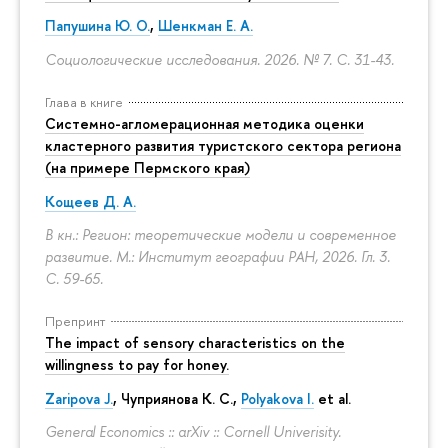
Папушина Ю. О.
,
Шенкман Е. А.
Социологические исследования. 2026. № 7.
С. 31-43.
Глава в книге
Системно-агломерационная методика оценки
кластерного развития туристского сектора региона
(на примере Пермского края)
Кощеев Д. А.
В кн.: Регион: теоретические модели и современное
развитие. М.: Институт географии РАН, 2026. Гл. 3.
С. 59-65.
Препринт
The impact of sensory characteristics on the
willingness to pay for honey.
Zaripova J.
,
Чуприянова К. С.
,
Polyakova I.
et al.
General Economics :: arXiv :: Cornell Univerisity.