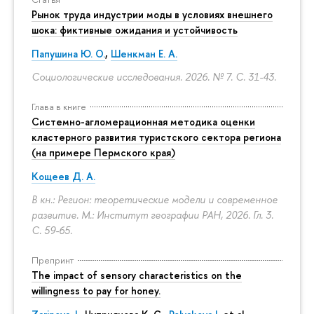
Рынок труда индустрии моды в условиях внешнего
шока: фиктивные ожидания и устойчивость
Папушина Ю. О.
,
Шенкман Е. А.
Социологические исследования. 2026. № 7.
С. 31-43.
Глава в книге
Системно-агломерационная методика оценки
кластерного развития туристского сектора региона
(на примере Пермского края)
Кощеев Д. А.
В кн.: Регион: теоретические модели и современное
развитие. М.: Институт географии РАН, 2026. Гл. 3.
С. 59-65.
Препринт
The impact of sensory characteristics on the
willingness to pay for honey.