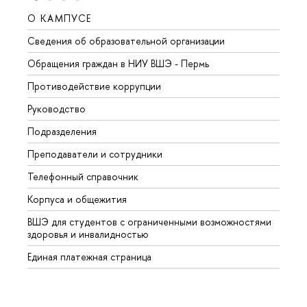
О КАМПУСЕ
ОБР
Сведения об образовательной организации
Довуз
Обращения граждан в НИУ ВШЭ - Пермь
Олим
Противодействие коррупции
Прием
Руководство
Прием
Подразделения
Иност
Преподаватели и сотрудники
Допол
Телефонный справочник
Униве
Корпуса и общежития
Обрат
ВШЭ для студентов с ограниченными возможностями
здоровья и инвалидностью
Единая платежная страница