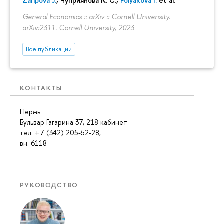
Zaripova J.
,
Чуприянова К. С.
,
Polyakova I.
et al.
General Economics :: arXiv :: Cornell Univerisity.
arXiv:2311. Cornell University, 2023
Все публикации
КОНТАКТЫ
Пермь
Бульвар Гагарина 37, 218 кабинет
тел. +7 (342) 205-52-28,
вн. 6118
РУКОВОДСТВО