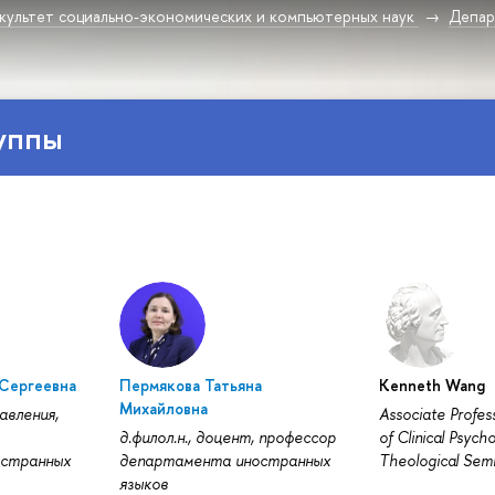
культет социально-экономических и компьютерных наук
Депар
уппы
Сергеевна
Пермякова Татьяна
Kenneth Wang
Михайловна
авления,
Associate Profes
д.филол.н., доцент, профессор
of Clinical Psycho
остранных
департамента иностранных
Theological Sem
языков