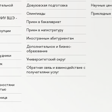
тельной
Довузовская подготовка
Научные цен
Олимпиады
Прикладные
НИУ ВШЭ -
Прием в бакалавриат
Прием в магистратуру
рупции
Иностранным абитуриентам
Дополнительное и бизнес-
образование
удники
Университетский округ
ик
Обратная связь и взаимодействие с
получателями услуг
жностями
стью
аница