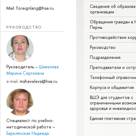
Сведения об образова
Mail: foreignlang@hse.ru
организации
Обращения граждан в 
РУКОВОДСТВО
Пермь
Противодействие кор
Руководство
Подразделения
Руководитель
–
Шевелева
Преподаватели и сотр
Марина Сергеевна
Телефонный справочн
e-mail:
msheveleva@hse.ru
Корпуса и общежития
ВШЭ для студентов с
ограниченными возмо
здоровья и инвалидно
Единая платежная стр
Специалист по учебно-
методической работе
–
Барклянская Надежда