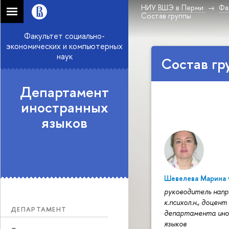
НИУ ВШЭ в Перми
Фа
Состав группы
Факультет социально-
экономических и компьютерных
наук
Состав гр
Департамент
иностранных
языков
Шевелева Марина 
руководитель напр
к.психол.н., доцент
ДЕПАРТАМЕНТ
департамента ин
языков