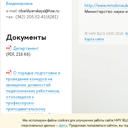
Владимировна
http://www.minobrnauki
e-mail:
nbarklyanskaya@hse.ru
Министерство науки и
тел.: (342) 205-52-41(6281)
© НИУ ВШЭ 1993–2026
У
Документы
Карта сайта
Департамент
(PDF, 216 Кб)
О порядке подготовки и
проведения конкурса на
замещение должностей
педагогических работников,
относящихся к
профессорско-
преподавательскому
составу в НИУ ВШЭ – Пермь
(PDF, 139 Кб)
Мы используем файлы cookies для улучшения работы сайта НИУ ВШЭ
персональных данных –
здесь
. Продолжая пользоваться сайтом, вы 