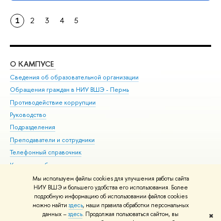
1
2
3
4
5
О КАМПУСЕ
ОБ
Сведения об образовательной организации
Дов
Обращения граждан в НИУ ВШЭ - Пермь
Ол
Противодействие коррупции
При
Руководство
При
Подразделения
Ин
Преподаватели и сотрудники
До
Телефонный справочник
Уни
Корпуса и общежития
Обр
ВШЭ для студентов с ограниченными возможностями
Мы используем файлы cookies для улучшения работы сайта
здоровья и инвалидностью
НИУ ВШЭ и большего удобства его использования. Более
подробную информацию об использовании файлов cookies
Единая платежная страница
можно найти
здесь
, наши правила обработки персональных
данных –
здесь
. Продолжая пользоваться сайтом, вы
✖