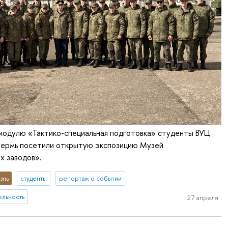
 модулю «Тактико-специальная подготовка» студенты ВУЦ
Пермь посетили открытую экспозицию Музей
х заводов».
знь
студенты
репортаж о событии
ельность
27 апреля