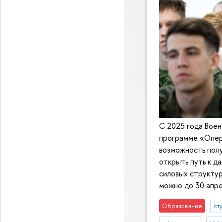
С 2025 года Воен
программе «Опер
возможность полу
открыть путь к д
силовых структур
можно до 30 апре
Образование
ст