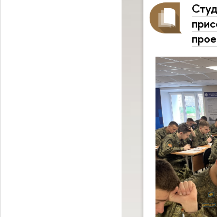
Студ
прис
прое