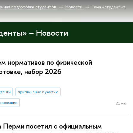
енная подготовка студентов
Новости
Тема «студенты»
денты» – Новости
м нормативов по физической
отовке, набор 2026
уденты
приглашение к участию
разование
21 мая
а Перми посетил с официальным