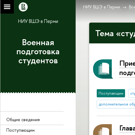
НИУ ВШЭ в Перми
Во
НИУ ВШЭ в Перми
Тема «сту
Военная
подготовка
студентов
Прие
подг
Поступающим
ст
дополнительное об
Общие сведения
Глав
Поступающим