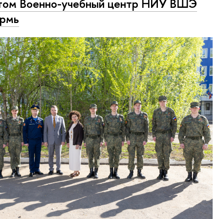
том Военно-учебный центр НИУ ВШЭ
ермь