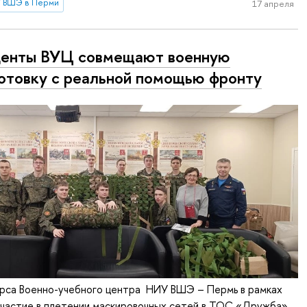
 ВШЭ в Перми
17 апреля
енты ВУЦ совмещают военную
отовку с реальной помощью фронту
урса Военно-учебного центра НИУ ВШЭ – Пермь в рамках
участие в плетении маскировочных сетей в ТОС «Дружба»