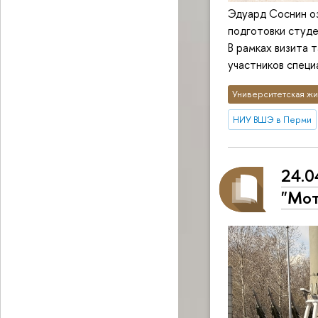
Эдуард Соснин оз
подготовки студ
В рамках визита 
участников специ
Университетская жи
НИУ ВШЭ в Перми
24.0
"Мот