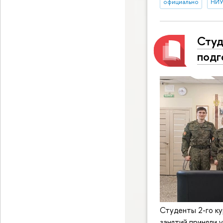
официально
НИУ
Студ
подг
Студенты 2-го к
занятий приняли 