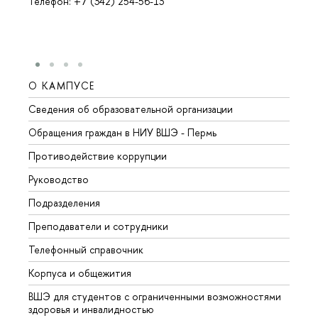
Телефон: +7 (342) 254-56-13
О КАМПУСЕ
ОБР
Сведения об образовательной организации
Довуз
Обращения граждан в НИУ ВШЭ - Пермь
Олим
Противодействие коррупции
Прием
Руководство
Прием
Подразделения
Иност
Преподаватели и сотрудники
Допол
Телефонный справочник
Униве
Корпуса и общежития
Обрат
ВШЭ для студентов с ограниченными возможностями
здоровья и инвалидностью