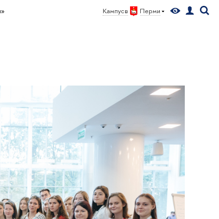
и»
Кампус в
Перми