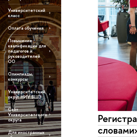
Университетский
класс
Оплата обучения
Повышение
квалификации для
педагогов и
руководителей
ОО
Олимпиады,
конкурсы
Университетский
округ НИУ ВШЭ
Сайт
Университетского
Регистр
округа
словами»
Для иностранных