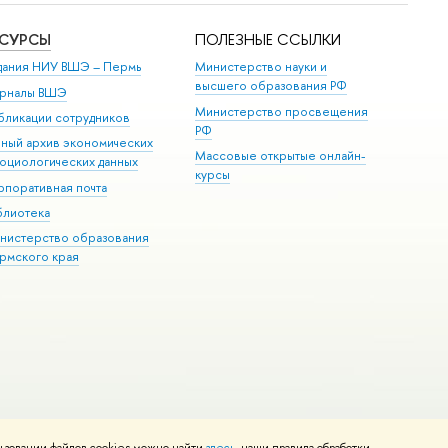
ЕСУРСЫ
ПОЛЕЗНЫЕ ССЫЛКИ
дания НИУ ВШЭ ­– Пермь
Министерство науки и
высшего образования РФ
рналы ВШЭ
Министерство просвещения
бликации сотрудников
РФ
иный архив экономических
Массовые открытые онлайн-
социологических данных
курсы
рпоративная почта
блиотека
нистерство образования
рмского края