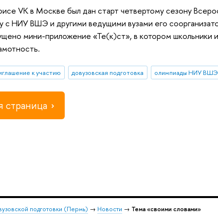
фисе VК в Москве был дан старт четвертому сезону Всер
у с НИУ ВШЭ и другими ведущими вузами его соорганизато
пущено мини-приложение «Те(к)ст», в котором школьники 
амотность.
иглашение к участию
довузовская подготовка
олимпиады НИУ ВШ
 страница
вузовской подготовки (Пермь)
→
Новости
→
Тема «своими словами»