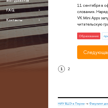
абитуриентов
11 сентября в о
F.A.Q.
словами». Наряд
VK Mini Apps за
Контакты
читательскую гр
Образование
пр
Следующая
1
2
НИУ ВШЭ в Перми
→
Факультет до