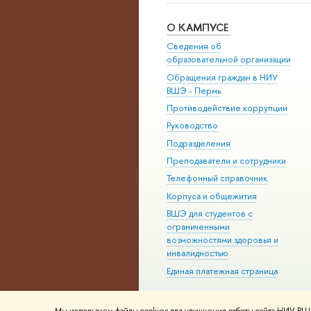
О КАМПУСЕ
Сведения об
образовательной организации
Обращения граждан в НИУ
ВШЭ - Пермь
Противодействие коррупции
Руководство
Подразделения
Преподаватели и сотрудники
Телефонный справочник
Корпуса и общежития
ВШЭ для студентов с
ограниченными
возможностями здоровья и
инвалидностью
Единая платежная страница