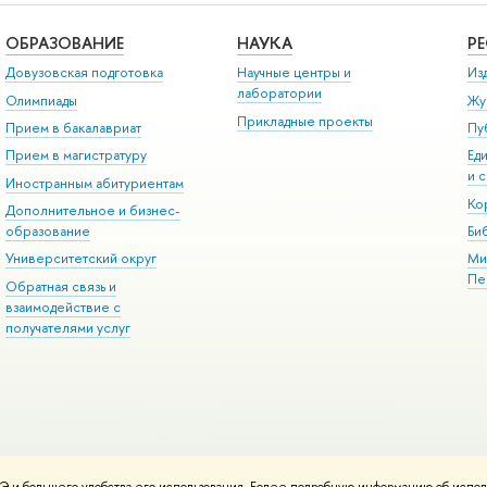
ОБРАЗОВАНИЕ
НАУКА
Р
Довузовская подготовка
Научные центры и
Из
лаборатории
Олимпиады
Жу
Прикладные проекты
Прием в бакалавриат
Пу
Прием в магистратуру
Ед
и 
Иностранным абитуриентам
Ко
Дополнительное и бизнес-
образование
Би
Университетский округ
Ми
Пе
Обратная связь и
взаимодействие с
получателями услуг