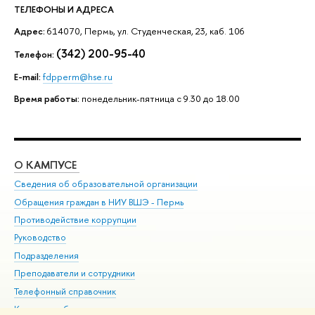
ТЕЛЕФОНЫ И АДРЕСА
Адрес:
614070, Пермь, ул. Студенческая, 23, каб. 106
(342) 200-95-40
Телефон:
Е-mail:
fdpperm@hse.ru
Время работы:
понедельник-пятница с 9.30 до 18.00
О КАМПУСЕ
ОБ
Сведения об образовательной организации
Дов
Обращения граждан в НИУ ВШЭ - Пермь
Ол
Противодействие коррупции
При
Руководство
При
Подразделения
Ин
Преподаватели и сотрудники
До
Телефонный справочник
Уни
Корпуса и общежития
Обр