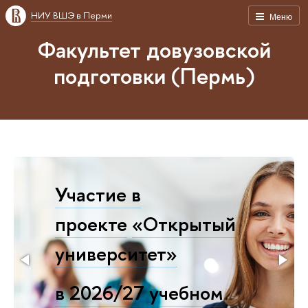
НИУ ВШЭ в Перми
Меню
Факультет довузовской
подготовки (Пермь)
Участие в
проекте
«Открытый
университет»
в 2026/27 учебном