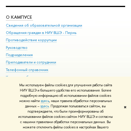
О КАМПУСЕ
ОБ
Сведения об образовательной организации
Дов
Обращения граждан в НИУ ВШЭ - Пермь
Ол
Противодействие коррупции
При
Руководство
При
Подразделения
Ин
Преподаватели и сотрудники
До
Телефонный справочник
Уни
Корпуса и общежития
Обр
ВШЭ для студентов с ограниченными возможностями
Мы используем файлы cookies для улучшения работы сайта
здоровья и инвалидностью
НИУ ВШЭ и большего удобства его использования. Более
подробную информацию об использовании файлов cookies
Единая платежная страница
можно найти
здесь
, наши правила обработки персональных
данных –
здесь
. Продолжая пользоваться сайтом, вы
✖
Редактору
подтверждаете, что были проинформированы об
© НИУ ВШЭ 1993–2026
Условия использования материалов
Адреса
использовании файлов cookies сайтом НИУ ВШЭ и согласны
с нашими правилами обработки персональных данных. Вы
и контакты
Карта сайта
можете отключить файлы cookies в настройках Вашего
Шрифты HSE Sans и HSE Slab разработаны в
Школе дизайна НИУ ВШЭ