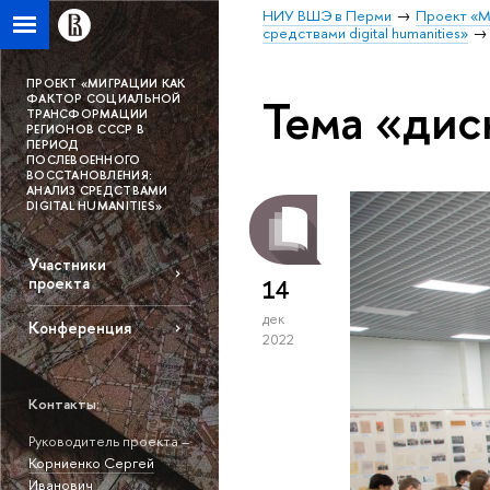
НИУ ВШЭ в Перми
Проект «М
средствами digital humanities»
ПРОЕКТ «МИГРАЦИИ КАК
Тема «дис
ФАКТОР СОЦИАЛЬНОЙ
ТРАНСФОРМАЦИИ
РЕГИОНОВ СССР В
ПЕРИОД
ПОСЛЕВОЕННОГО
ВОССТАНОВЛЕНИЯ:
АНАЛИЗ СРЕДСТВАМИ
DIGITAL HUMANITIES»
Участники
проекта
14
дек
Конференция
2022
Контакты:
Руководитель проекта –
Корниенко Сергей
Иванович