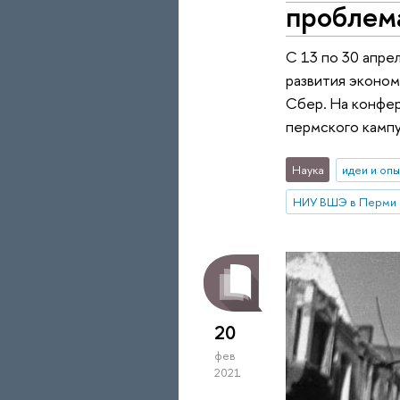
проблем
С 13 по 30 апре
развития эконом
Сбер. На конфер
пермского камп
Наука
идеи и оп
НИУ ВШЭ в Перми
20
фев
2021