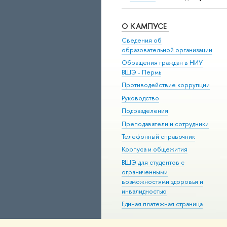
О КАМПУСЕ
Сведения об
образовательной организации
Обращения граждан в НИУ
ВШЭ - Пермь
Противодействие коррупции
Руководство
Подразделения
Преподаватели и сотрудники
Телефонный справочник
Корпуса и общежития
ВШЭ для студентов с
ограниченными
возможностями здоровья и
инвалидностью
Единая платежная страница