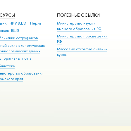
ЕСУРСЫ
ПОЛЕЗНЫЕ ССЫЛКИ
дания НИУ ВШЭ ­– Пермь
Министерство науки и
высшего образования РФ
рналы ВШЭ
Министерство просвещения
бликации сотрудников
РФ
иный архив экономических
Массовые открытые онлайн-
социологических данных
курсы
рпоративная почта
блиотека
нистерство образования
рмского края