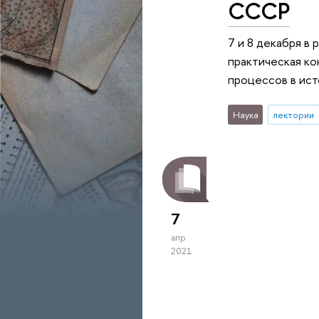
СССР
7 и 8 декабря в
практическая к
процессов в ист
Наука
лектории
7
апр
2021