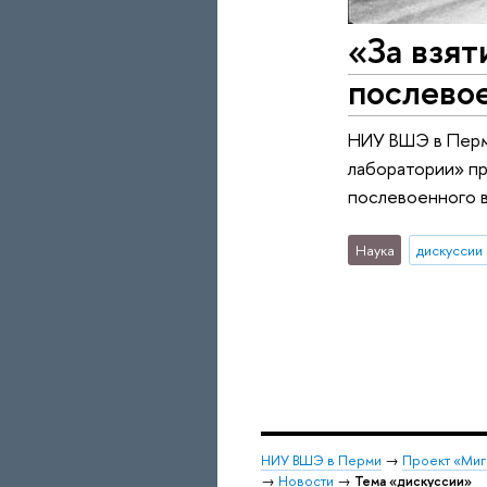
«За взят
послево
НИУ ВШЭ в Перми
лаборатории» п
послевоенного во
Наука
дискуссии
НИУ ВШЭ в Перми
→
Проект «Мигр
→
Новости
→
Тема «дискуссии»