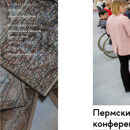
+7 (342) 205-52-
44*6044,
sikornienko@hse.ru
Менеджер проекта –
Исмакаева Илиана
Дамировна
,
+7 (342) 205-52-
33*6083
idismakaeva@hse.ru
Пермски
конфере