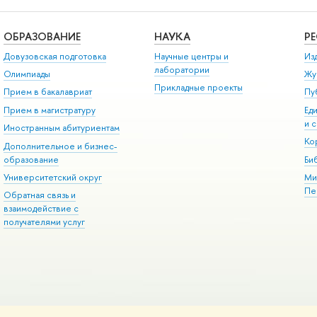
ОБРАЗОВАНИЕ
НАУКА
Р
Довузовская подготовка
Научные центры и
Из
лаборатории
Олимпиады
Жу
Прикладные проекты
Прием в бакалавриат
Пу
Прием в магистратуру
Ед
и 
Иностранным абитуриентам
Ко
Дополнительное и бизнес-
образование
Би
Университетский округ
Ми
Пе
Обратная связь и
взаимодействие с
получателями услуг