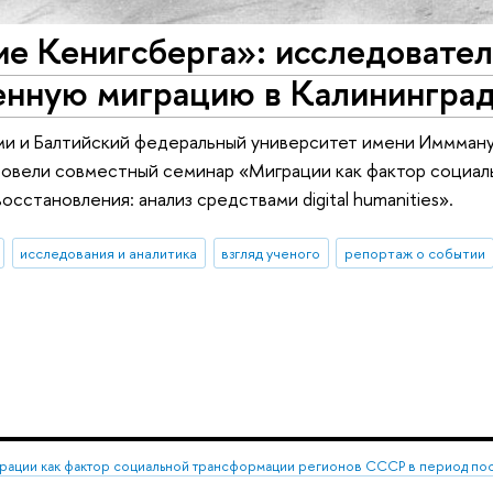
ие Кенигсберга»: исследовате
енную миграцию в Калининград
 и Балтийский федеральный университет имени Имммануи
ровели совместный семинар «Миграции как фактор социа
сстановления: анализ средствами digital humanities».
исследования и аналитика
взгляд ученого
репортаж о событии
ации как фактор социальной трансформации регионов СССР в период после