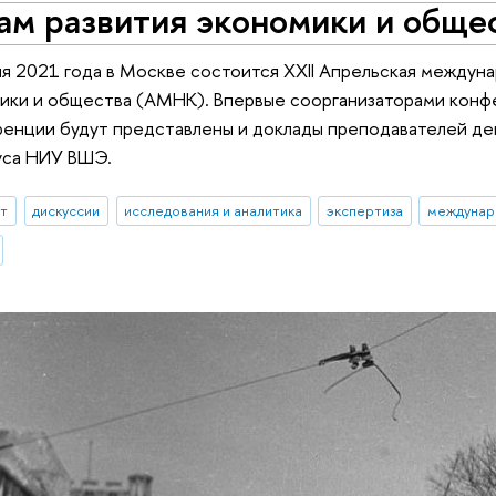
ам развития экономики и обще
ля 2021 года в Москве состоится XXII Апрельская между
ики и общества (АМНК). Впервые соорганизаторами конф
енции будут представлены и доклады преподавателей де
уса НИУ ВШЭ.
ыт
дискуссии
исследования и аналитика
экспертиза
междунар