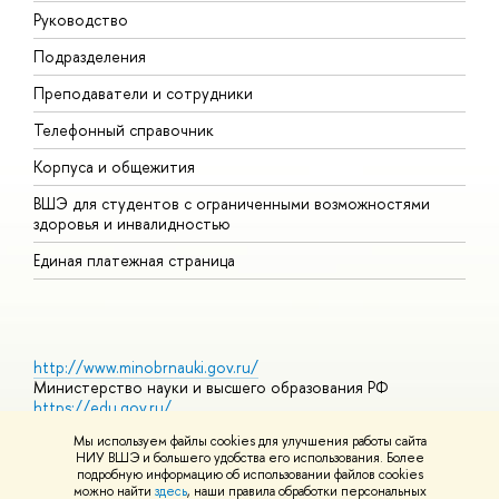
Руководство
П
Подразделения
И
Преподаватели и сотрудники
Д
Телефонный справочник
У
Корпуса и общежития
О
ВШЭ для студентов с ограниченными возможностями
здоровья и инвалидностью
Единая платежная страница
http://www.minobrnauki.gov.ru/
Министерство науки и высшего образования РФ
https://edu.gov.ru/
Министерство просвещения РФ
Мы используем файлы cookies для улучшения работы сайта
https://elearning.hse.ru/mooc
НИУ ВШЭ и большего удобства его использования. Более
Массовые открытые онлайн-курсы
подробную информацию об использовании файлов cookies
можно найти
здесь
, наши правила обработки персональных