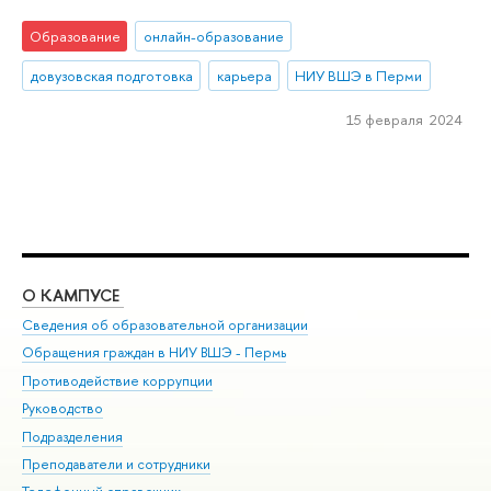
Образование
онлайн-образование
довузовская подготовка
карьера
НИУ ВШЭ в Перми
15 февраля 2024
О КАМПУСЕ
ОБ
Сведения об образовательной организации
Дов
Обращения граждан в НИУ ВШЭ - Пермь
Ол
Противодействие коррупции
При
Руководство
При
Подразделения
Ин
Преподаватели и сотрудники
До