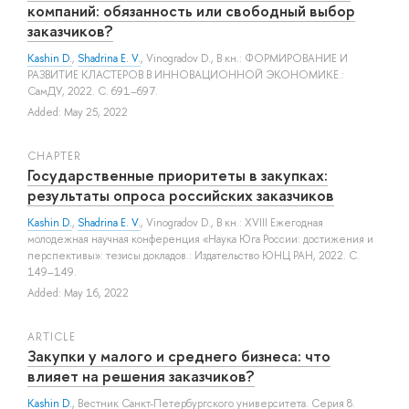
компаний: обязанность или свободный выбор
заказчиков?
Kashin D.
,
Shadrina E. V.
,
Vinogradov D.
, В кн.: ФОРМИРОВАНИЕ И
РАЗВИТИЕ КЛАСТЕРОВ В ИННОВАЦИОННОЙ ЭКОНОМИКЕ.:
СамДУ, 2022. С. 691–697.
Added: May 25, 2022
СHAPTER
Государственные приоритеты в закупках:
результаты опроса российских заказчиков
Kashin D.
,
Shadrina E. V.
,
Vinogradov D.
, В кн.: XVIII Ежегодная
молодежная научная конференция «Наука Юга России: достижения и
перспективы»: тезисы докладов.: Издательство ЮНЦ РАН, 2022. С.
149–149.
Added: May 16, 2022
ARTICLE
Закупки у малого и среднего бизнеса: что
влияет на решения заказчиков?
Kashin D.
, Вестник Санкт-Петербургского университета. Серия 8.