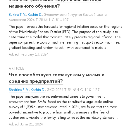
машинного обучения?
Bukina T. V.
,
Kashin D.
, Экономический журнал Высшей школы
экономики 2024 Т. 28 № 1 С. 81–107
The paper reveals the forecasts for regional inflation based on the regions
of the Privolzhskiy Federal District (PFD). The purpose of the study is to
determine the model that most accurately predicts regional inflation. The
paper compares the tools of machine learning – support vector machines,
gradient boosting, and random forest – with econometric models ...
Added: February 13, 2024
ARTICLE
Что способствует госзакупкам у малых и
средних предприятий?
Shadrina E. V.
,
Kashin D.
, ЭКО 2024 Т. 54 № 4 С. 110–127
The paper analyzes the incentives and barriers to government
procurement from SMEs. Based on the results of a large-scale online
survey of 1,395 customers conducted in 2021, we found that the most
powerful incentive to procure from small businesses is the fear of
customers to violate the law by failing to meet the mandatory standard ...
Added: June 21, 2024