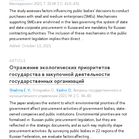
Менеджмент 2021 Т. 20 № 3 С. 410–431
The study assesses factors influencing public bodies’ decisions to conduct
purchases with small and medium enterprises (SMEs). Mechanisms
supporting SMEs are enshrined in the laws governing the system of state
and state-corporate procurement in Russia and are mandatory for Russian
contracting authorities. The inclusion of these mechanisms in the public
procurement legislation implies their direct ...
Added: October 15, 2021
ARTICLE
Отражение экологических приоритетов
государства в закупочной деятельности
государственных организаций
Shadrina E. V.
,
Vinogradov D.
,
Kashin D.
, Вопросы государственного и
муниципального управления 2021 № 2 С. 34–60
The paper analyses the extent to which environmental priorities of the
government affect procurement activities of government bodies, state-
owned companies and public institutions. Environmental priorities are not
formalised in Russian public procurement legislation, but they are
reflected in the strategic documents, and as such may implicitly shape
procurement activities. By surveying public bodies in 22 regions of the
Russian Federation, we evaluate factors affecting ...