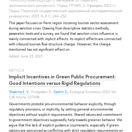
ТЕХНОЛОГИЯМ БУДУЩЕГО Материалы VII Пермского
экономического конгресса (г. Пермь, ПГНИУ, 2–3 февраля 2023 г.).:
Пермь: Пермский государственный национальный исследовательский
университет, 2023. Гл. 6 С. 244–252.
The paper focuses on Perm region incoming tourism sector assessment
during sanction crisis. Drawing from descriptive statistics methods,
parametric tests and a survey, we found that sanction crisis influence is
mainly connected with implicit effects. Its implicit effects are connected
with inbound tourism flow structure change. However, the change
mentioned has not significant effect on ...
Added: June 23, 2023
ARTICLE
Implicit Incentives in Green Public Procurement:
Good Intentions versus Rigid Regulations
Shadrina E. V.
,
Vinogradov D.
,
Kashin D.
, Ecological Economics 2022 Vol.
198 Article 107458
Governments promote pro-environmental behavior explicitly, through
regulatory provisions, or implicitly, by setting general environmental
objectives without explicit requirements. Shared values and commitment
to government objectives supposedly help towards greener behavior. We
argue that the lack of explicit guidance counteracts, especially if green
options are perceived as conflicting with strict regulatory requirements on