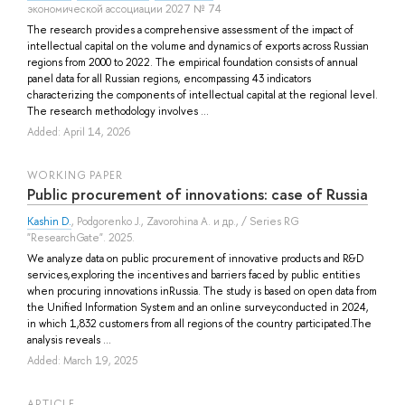
экономической ассоциации 2027 № 74
The research provides a comprehensive assessment of the impact of
intellectual capital on the volume and dynamics of exports across Russian
regions from 2000 to 2022. The empirical foundation consists of annual
panel data for all Russian regions, encompassing 43 indicators
characterizing the components of intellectual capital at the regional level.
The research methodology involves ...
Added: April 14, 2026
WORKING PAPER
Public procurement of innovations: case of Russia
Kashin D.
,
Podgorenko J.
,
Zavorohina A.
и др.
, / Series RG
"ResearchGate". 2025.
We analyze data on public procurement of innovative products and R&D
services,exploring the incentives and barriers faced by public entities
when procuring innovations inRussia. The study is based on open data from
the Unified Information System and an online surveyconducted in 2024,
in which 1,832 customers from all regions of the country participated.The
analysis reveals ...
Added: March 19, 2025
ARTICLE