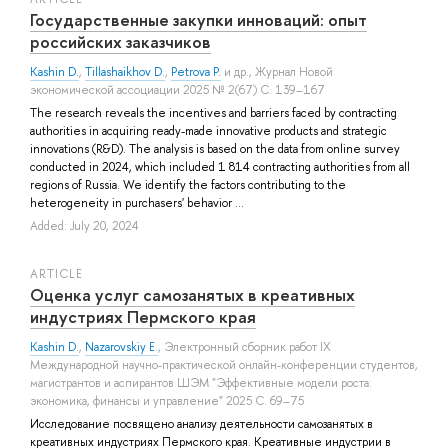
Государственные закупки инноваций: опыт
российских заказчиков
Kashin D.
,
Tillashaikhov D.
,
Petrova P.
и др.
, Журнал Новой
экономической ассоциации 2025 № 2(67) С. 139–167
The research reveals the incentives and barriers faced by contracting
authorities in acquiring ready-made innovative products and strategic
innovations (R&D). The analysis is based on the data from online survey
conducted in 2024, which included 1 814 contracting authorities from all
regions of Russia. We identify the factors contributing to the
heterogeneity in purchasers' behavior ...
Added: July 20, 2024
ARTICLE
Оценка услуг самозанятых в креативных
индустриях Пермского края
Kashin D.
,
Nazarovskiy E.
, Электронный сборник работ IX
Международной научно-практической онлайн-конференции студентов,
магистрантов и аспирантов ШЭМ "Эффективные модели роста:
экономика, финансы и управление" 2025 С. 69–75
Исследование посвящено анализу деятельности самозанятых в
креативных индустриях Пермского края. Креативные индустрии в