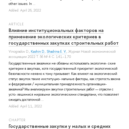
other issues. In ...
Added: April 26, 2022
ARTICLE
Влияние институциональных факторов на
применение экологических критериев в
государственных закупках строительных работ
Vinogradov D.
,
Kashin D.
,
Shadrina E. V.
, Журнал Новой экономической
ассоциации 2022 Т. 56 № 4 С. 141–170
Государственные заказчики не обязаны использовать экологиче- ские
критерии в закупках, хотя государственный приоритет экологической
безопасности неявно к тому призывает. Как влияют на экологический
статус закупок такие институцио- нальные факторы, как строгость закона
и федеральная / муниципальная принадлежность организации-
заказчика? Мы анализируем закупки строительных работ — отрасли с
усто- явшимися мировыми экологическими стандартами, что позволяет
ожидать достаточной ...
Added: April 11, 2022
СHAPTER
Государственные закупки у малых и средних