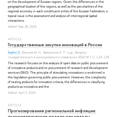
on the development of Russian regions. Given the differences in the
geographical location of the regions, as well as the peculiarities of the
regional economy in each constituent entity of the Russian Federation, a
topical issue is the assessment and analysis of interregional spatial
interactions ...
Added: May 28, 2024
ARTICLE
Государственные закупки инноваций в России
Kashin D.
,
Вилкова М. Н.
,
Заворохина А. П.
и др.
, Вопросы
государственного и муниципального управления 2024 № 2 С. 129–156
The research focuses on the analysis of open data on public procurement
of innovative products and on procurement of research and development
services (R&D). The principle of stimulating innovations is enshrined in
the legislation governing public procurement. However, the complexity
of testing products for innovation criteria, the differences in classifying
products as innovative and the ...
Added: April 3, 2024
ARTICLE
Прогнозирование региональной инфляции:
эконометрические модели или методы