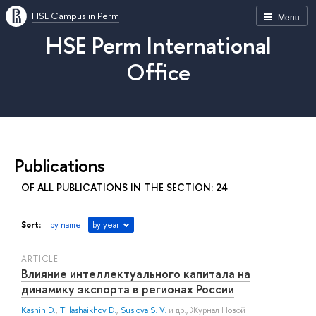
HSE Campus in Perm
Menu
HSE Perm International
Office
Publications
OF ALL PUBLICATIONS IN THE SECTION: 24
Sort:
by name
by year
ARTICLE
Влияние интеллектуального капитала на
динамику экспорта в регионах России
Kashin D.
,
Tillashaikhov D.
,
Suslova S. V.
и др.
, Журнал Новой