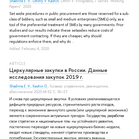
Shadrina E. V.
,
Dmitry V. Kashin
,
Dmitri V. Vinogradov
, / Series "Working
Papers". 2020.
Set aside procedures in public procurement are those reserved for a sub-
class of bidders, such as small and medium enterprises (SMEs) only, as a
tool of the preferential treatment of SMEs by many governments. Prior
studies and our results indicate these setasides reduce costs of
government contracting. If they are cheaper, why should
regulations enforce them, and why do ...
Added: February 4, 2020
ARTICLE
Циркулярные закупки в России. Данные
исследования закупок 2019 г.
Shadrina E. V.
,
Kashin D.
, Госзаказ: управление, размещение,
обеспечение 2020 № 62 С. 50–57
И снова про циркулярные закупки. В условиях увеличивающегося
дефицита природных ресурсов, стремительного роста отходов,
переход к экономике замкнутого цикла (или циркулярной экономике)
является современным актуальным трендом. Государства, разработав
свои стратегии и национальные пла- ны устойчивого развития,
постепенно переходят на новые «циркулярные» бизнес-модели,
вводят новые стандарты, меняют стратегии производства и
потребления. Государственные закупки, являясь важным