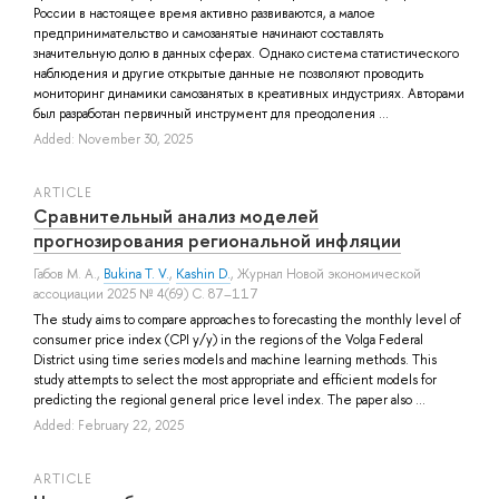
России в настоящее время активно развиваются, а малое
предпринимательство и самозанятые начинают составлять
значительную долю в данных сферах. Однако система статистического
наблюдения и другие открытые данные не позволяют проводить
мониторинг динамики самозанятых в креативных индустриях. Авторами
был разработан первичный инструмент для преодоления ...
Added: November 30, 2025
ARTICLE
Сравнительный анализ моделей
прогнозирования региональной инфляции
Габов М. А.
,
Bukina T. V.
,
Kashin D.
, Журнал Новой экономической
ассоциации 2025 № 4(69) С. 87–117
The study aims to compare approaches to forecasting the monthly level of
consumer price index (CPI y/y) in the regions of the Volga Federal
District using time series models and machine learning methods. This
study attempts to select the most appropriate and efficient models for
predicting the regional general price level index. The paper also ...
Added: February 22, 2025
ARTICLE