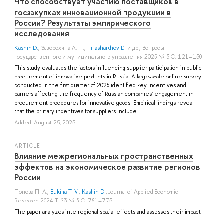
Что способствует участию поставщиков в
госзакупках инновационной продукции в
России? Результаты эмпирического
исследования
Kashin D.
,
Заворохина А. П.
,
Tillashaikhov D.
и др.
, Вопросы
государственного и муниципального управления 2025 № 3 С. 121–150
This study evaluates the factors influencing supplier participation in public
procurement of innovative products in Russia. A large-scale online survey
conducted in the first quarter of 2025 identified key incentives and
barriers affecting the frequency of Russian companies’ engagement in
procurement procedures for innovative goods. Empirical findings reveal
that the primary incentives for suppliers include ...
Added: August 25, 2025
ARTICLE
Влияние межрегиональных пространственных
эффектов на экономическое развитие регионов
России
Попова П. А.
,
Bukina T. V.
,
Kashin D.
, Journal of Applied Economic
Research 2024 Т. 23 № 3 С. 751–775
The paper analyzes interregional spatial effects and assesses their impact