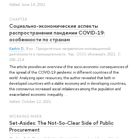
Added: June 14, 2021
СHAPTER
Социально-экономические аспекты
распространения пандемии COVID-19:
особенности по странам
Kashin D.
, В кн.: Приоритетные направления инновационной
деятельности в промышленности.: Каз.: ООО «Конверт», 2021. С.
209–214.
The article provides an overview of the socio-economic consequences of
the spread of the COVID-19 pandemic in different countries of the
world. Analyzing open resources, the author revealed that both in
developed countries with a stable economy and in developing countries,
the coronavirus increased social imbalances among the population and
exacerbated economic inequality. ...
Added: October 12, 2021
WORKING PAPER
Set-Asides: The Not-So-Clear Side of Public
Procurement